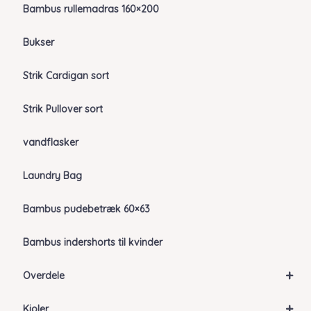
Bambus rullemadras 160×200
Bukser
Strik Cardigan sort
Strik Pullover sort
vandflasker
Laundry Bag
Bambus pudebetræk 60×63
Bambus indershorts til kvinder
+
Overdele
+
Kjoler