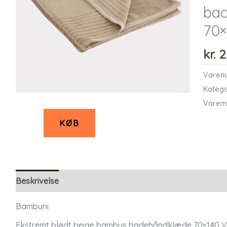
ba
70×
kr.
2
Varen
Katego
Varem
KØB
Beskrivelse
Bambuni
Ekstremt blødt beige bambus badehåndklæde 70×140 Vil d