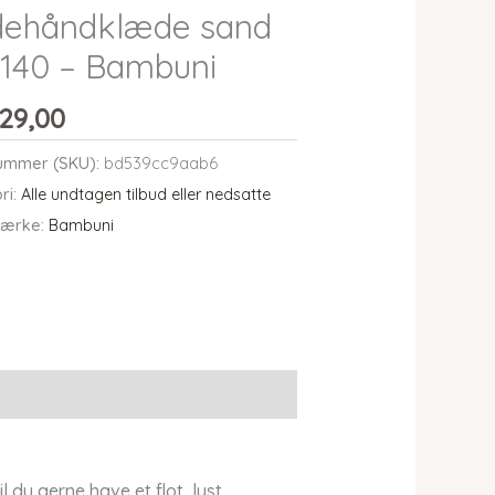
dehåndklæde sand
140 – Bambuni
29,00
ummer (SKU):
bd539cc9aab6
ri:
Alle undtagen tilbud eller nedsatte
ærke:
Bambuni
u gerne have et flot, lyst