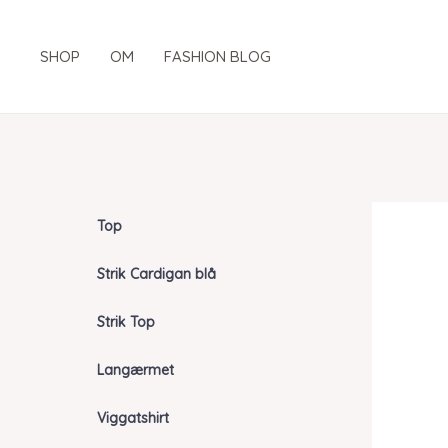
Gå
til
SHOP
OM
FASHION BLOG
indholdet
Top
Strik Cardigan blå
Strik Top
Langærmet
Viggatshirt