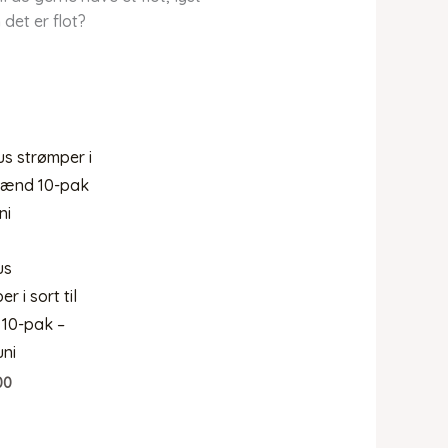
det er flot?
us
r i sort til
10-pak –
ni
00