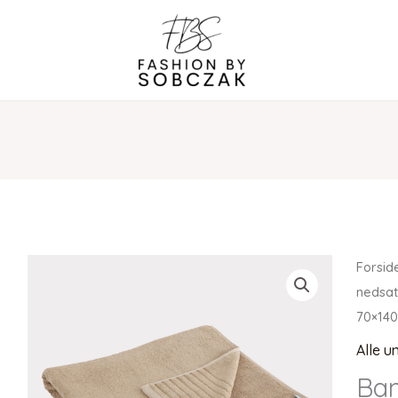
Forsid
nedsat
70×140
Alle u
Ba