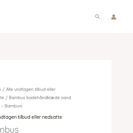
Søg
e
/
Alle undtagen tilbud eller
te
/ Bambus badehåndklæde sand
 – Bambuni
ndtagen tilbud eller nedsatte
mbus