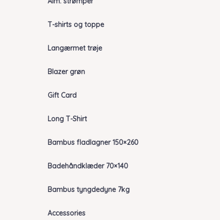
Alm. strømper
T-shirts og toppe
Langærmet trøje
Blazer grøn
Gift Card
Long T-Shirt
Bambus fladlagner 150×260
Badehåndklæder 70×140
Bambus tyngdedyne 7kg
Accessories