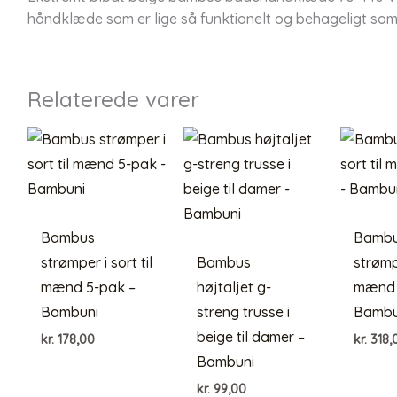
håndklæde som er lige så funktionelt og behageligt som 
Relaterede varer
Bambus
Bamb
strømper i sort til
Bambus
strømpe
mænd 5-pak –
højtaljet g-
mænd 
Bambuni
streng trusse i
Bambu
beige til damer –
kr.
178,00
kr.
318,
Bambuni
kr.
99,00