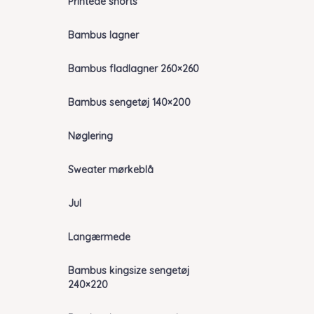
Printede shorts
Bambus lagner
Bambus fladlagner 260×260
Bambus sengetøj 140×200
Nøglering
Sweater mørkeblå
Jul
Langærmede
Bambus kingsize sengetøj
240×220