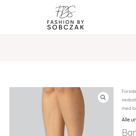
Forsid
nedsat
med bø
Alle u
Ba