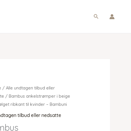
Søg
e
/
Alle undtagen tilbud eller
te
/ Bambus ankelstrømper i beige
lget ribkant til kvinder – Bambuni
ndtagen tilbud eller nedsatte
mbus