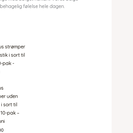
 behagelig følelse hele dagen.
us
per uden
i sort til
10-pak –
ni
00