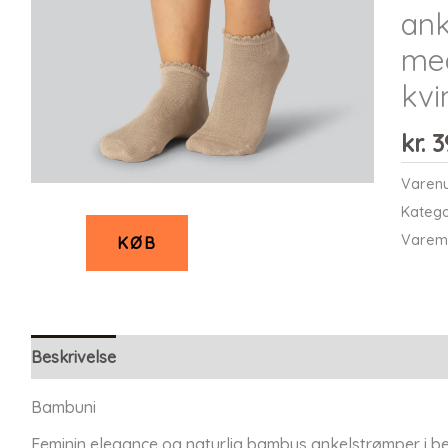
ank
med
kvi
kr.
3
Varen
Katego
Varem
KØB
Beskrivelse
Bambuni
Feminin elegance og naturlig bambus ankelstrømper i be