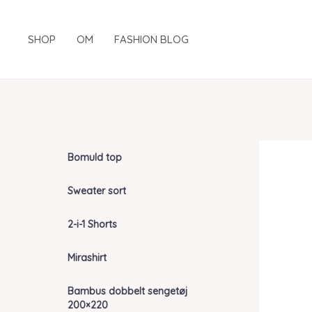
Gå
til
SHOP
OM
FASHION BLOG
indholdet
Bomuld top
Sweater sort
2-i-1 Shorts
Mirashirt
Bambus dobbelt sengetøj
200×220