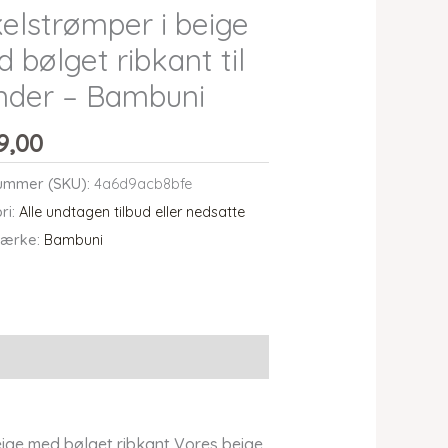
elstrømper i beige
 bølget ribkant til
nder – Bambuni
9,00
ummer (SKU):
4a6d9acb8bfe
ri:
Alle undtagen tilbud eller nedsatte
ærke:
Bambuni
ige med bølget ribkant Vores beige