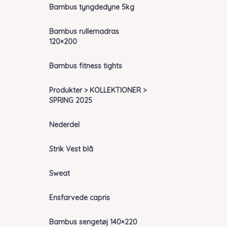
Bambus tyngdedyne 5kg
Bambus rullemadras
120×200
Bambus fitness tights
Produkter > KOLLEKTIONER >
SPRING 2025
Nederdel
Strik Vest blå
Sweat
Ensfarvede capris
Bambus sengetøj 140×220