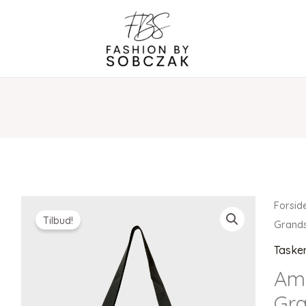
Forsid
Tilbud!
Grand
Taske
Ame
Gr