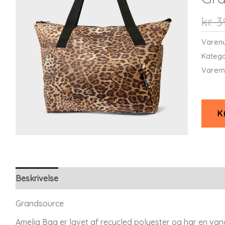
kr.
3
Varen
Katego
Varem
K
Beskrivelse
Grandsource
Amelia Bag er lavet af recycled polyester og har en van