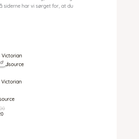
 siderne har vi sørget for, at du
d!
d!
 Victorian
source
Den
00
Den
oprindelige
20
aktuelle
pris
pris
var:
er:
kr. 399,00.
kr. 319,20.