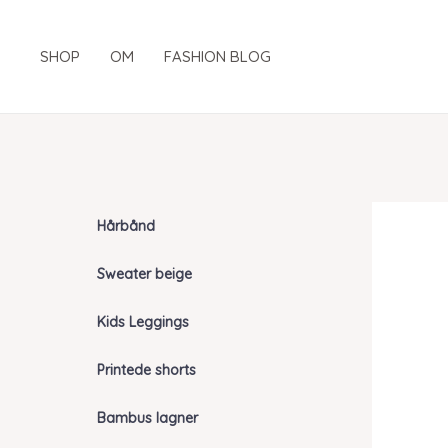
Gå
til
SHOP
OM
FASHION BLOG
indholdet
Hårbånd
Sweater beige
Kids Leggings
Printede shorts
Bambus lagner