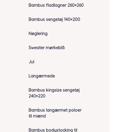
Bambus fladlagner 260×260
Bambus sengetøj 140×200
Nøglering
Sweater mørkeblå
Jul
Langærmede
Bambus kingsize sengetøj
240×220
Bambus langærmet poloer
til mænd
Bambus bodystocking til