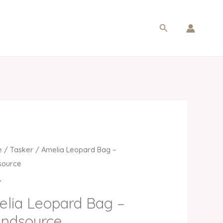
Søg
e
/
Tasker
/ Amelia Leopard Bag –
source
r
lia Leopard Bag –
andsource