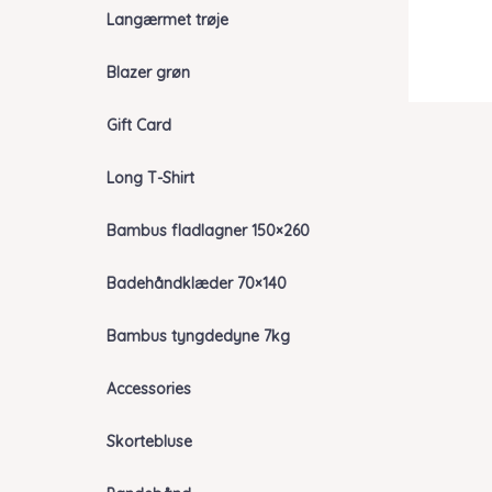
Langærmet trøje
Blazer grøn
Gift Card
Long T-Shirt
Bambus fladlagner 150×260
Badehåndklæder 70×140
Bambus tyngdedyne 7kg
Accessories
Skortebluse