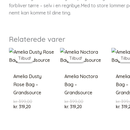
forbliver tørre – selv i en regnbye.Med to store lommer på
nemt kan komme til dine ting.
Relaterede varer
Tilbud!
Tilbud!
Tilbud!
Tilbud!
Tilbu
Tilbu
Amelia Dusty
Amelia Noctora
Amelia
Rose Bag –
Bag –
Bag –
Grandsource
Grandsource
Grand
Den
Den
kr.
399,00
kr.
399,00
kr.
399,
Den
oprindelige
Den
oprindelige
kr.
319,20
kr.
319,20
kr.
319,
aktuelle
pris
aktuelle
pris
pris
var:
pris
var:
er:
kr. 399,00.
er:
kr. 399,00.
kr. 319,20.
kr. 319,20.