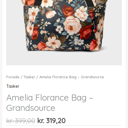
Forside
/
Tasker
/ Amelia Florance Bag – Grandsource
Tasker
Amelia Florance Bag –
Grandsource
Den
Den
kr.
399,00
kr.
319,20
oprindelige
aktuelle