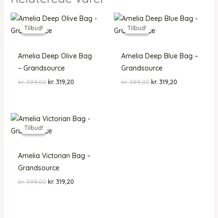
Tilbud!
Tilbud!
Tilbud!
Tilbud!
Amelia Deep Olive Bag
Amelia Deep Blue Bag –
– Grandsource
Grandsource
Den
Den
Den
Den
kr.
399,00
kr.
319,20
kr.
399,00
kr.
319,20
oprindelige
aktuelle
oprindelige
aktuelle
pris
pris
pris
pris
var:
er:
var:
er:
kr. 399,00.
kr. 319,20.
kr. 399,00.
kr. 319,20.
Tilbud!
Tilbud!
Amelia Victorian Bag –
Grandsource
Den
Den
kr.
399,00
kr.
319,20
oprindelige
aktuelle
pris
pris
var:
er:
kr. 399,00.
kr. 319,20.