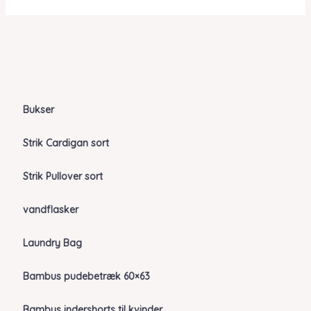
Bukser
Strik Cardigan sort
Strik Pullover sort
vandflasker
Laundry Bag
Bambus pudebetræk 60×63
Bambus indershorts til kvinder