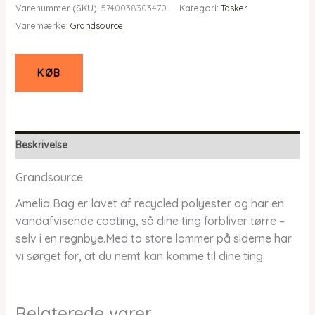
Varenummer (SKU):
5740038303470
Kategori:
Tasker
pris
pris
Varemærke:
Grandsource
var:
er:
kr. 399,00.
kr. 319,20.
KØB
Beskrivelse
Grandsource
Amelia Bag er lavet af recycled polyester og har en
vandafvisende coating, så dine ting forbliver tørre –
selv i en regnbye.Med to store lommer på siderne har
vi sørget for, at du nemt kan komme til dine ting.
Relaterede varer