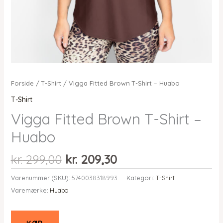
Forside
/
T-Shirt
/ Vigga Fitted Brown T-Shirt – Huabo
T-Shirt
Vigga Fitted Brown T-Shirt –
Huabo
Den
Den
kr.
299,00
kr.
209,30
oprindelige
aktuelle
Varenummer (SKU):
5740038318993
Kategori:
T-Shirt
pris
pris
Varemærke:
Huabo
var:
er:
kr. 299,00.
kr. 209,30.