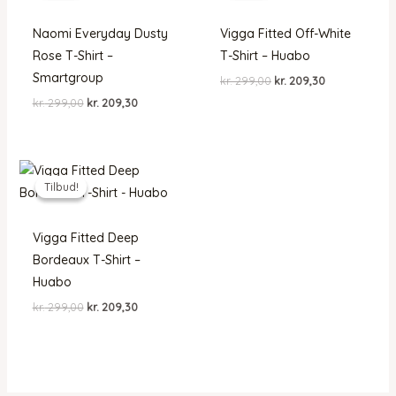
Naomi Everyday Dusty
Vigga Fitted Off-White
Rose T-Shirt –
T-Shirt – Huabo
Smartgroup
Den
Den
kr.
299,00
kr.
209,30
oprindelige
aktuelle
Den
Den
kr.
299,00
kr.
209,30
pris
pris
oprindelige
aktuelle
var:
er:
pris
pris
kr. 299,00.
kr. 209,30.
var:
er:
kr. 299,00.
kr. 209,30.
Tilbud!
Tilbud!
Vigga Fitted Deep
Bordeaux T-Shirt –
Huabo
Den
Den
kr.
299,00
kr.
209,30
oprindelige
aktuelle
pris
pris
var:
er:
kr. 299,00.
kr. 209,30.