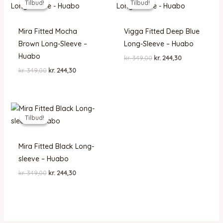
Tilbud!
Tilbud!
Tilbud!
Tilbud!
Mira Fitted Mocha
Vigga Fitted Deep Blue
Brown Long-Sleeve –
Long-Sleeve – Huabo
Huabo
Den
Den
kr.
349,00
kr.
244,30
oprindelige
aktuelle
Den
Den
kr.
349,00
kr.
244,30
pris
pris
oprindelige
aktuelle
var:
er:
pris
pris
kr. 349,00.
kr. 244,30.
var:
er:
kr. 349,00.
kr. 244,30.
Tilbud!
Tilbud!
Mira Fitted Black Long-
sleeve – Huabo
Den
Den
kr.
349,00
kr.
244,30
oprindelige
aktuelle
pris
pris
var:
er:
kr. 349,00.
kr. 244,30.