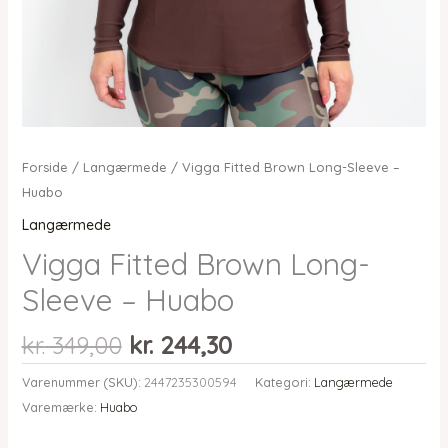
Forside
/
Langærmede
/ Vigga Fitted Brown Long-Sleeve –
Huabo
Langærmede
Vigga Fitted Brown Long-
Sleeve – Huabo
Den
Den
kr.
349,00
kr.
244,30
oprindelige
aktuelle
Varenummer (SKU):
2447235300594
Kategori:
Langærmede
pris
pris
Varemærke:
Huabo
var:
er:
kr. 349,00.
kr. 244,30.