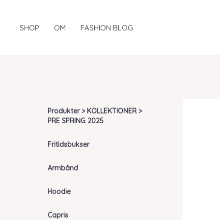
Gå
til
SHOP
OM
FASHION BLOG
indholdet
Produkter > KOLLEKTIONER >
PRE SPRING 2025
Fritidsbukser
Armbånd
Hoodie
Capris