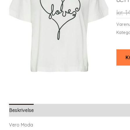
kr.
1
Varen
Katego
K
Beskrivelse
Yderligere information
Vero Moda