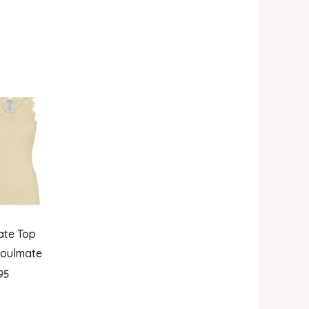
ate Top
Soulmate
95