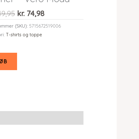
Den
Den
49,95
kr.
74,98
oprindelige
aktuelle
ummer (SKU):
5715672519006
pris
pris
ri:
T-shirts og toppe
var:
er:
kr. 149,95.
kr. 74,98.
ØB