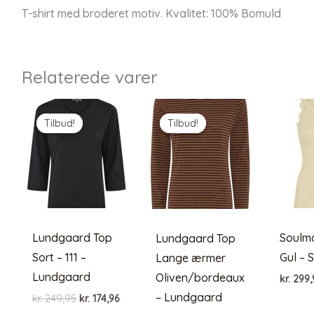
T-shirt med broderet motiv. Kvalitet: 100% Bomuld
Relaterede varer
Tilbud!
Tilbud!
Tilbud!
Tilbud!
Lundgaard Top
Soulm
Lundgaard Top
Sort – 111 –
Gul – 
Lange ærmer
Lundgaard
Oliven/bordeaux
kr.
299,
– Lundgaard
Den
Den
kr.
249,95
kr.
174,96
oprindelige
aktuelle