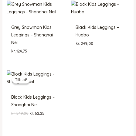
Grey Snowman Kids
Black Kids Leggings –
Leggings – Shanghai
Huabo
Neil
kr.
249,00
kr.
124,75
Tilbud!
Tilbud!
Block Kids Leggings –
Shanghai Neil
Den
Den
kr.
249,00
kr.
62,25
oprindelige
aktuelle
pris
pris
var:
er:
kr. 249,00.
kr. 62,25.