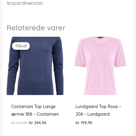
leopardmønster.
Relaterede varer
Tilbud!
Tilbud!
Costamani Top Lange
Lundgaard Top Rose –
ærmer Blå – Costamani
206 – Lundgaard
Den
Den
kr.
349,95
kr.
244,96
kr.
199,95
oprindelige
aktuelle
pris
pris