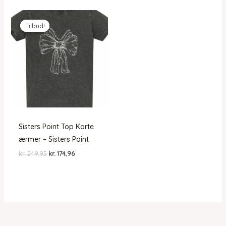
Tilbud!
Tilbud!
Sisters Point Top Korte
ærmer – Sisters Point
Den
Den
kr.
249,95
kr.
174,96
oprindelige
aktuelle
pris
pris
var:
er:
kr. 249,95.
kr. 174,96.