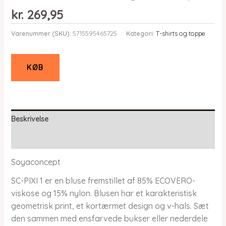
kr.
269,95
Varenummer (SKU):
5715595465725
Kategori:
T-shirts og toppe
KØB
Beskrivelse
Yderligere information
Soyaconcept
SC-PIXI 1 er en bluse fremstillet af 85% ECOVERO-
viskose og 15% nylon. Blusen har et karakteristisk
geometrisk print, et kortærmet design og v-hals. Sæt
den sammen med ensfarvede bukser eller nederdele