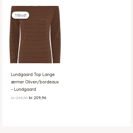
Tilbud!
Tilbud!
Lundgaard Top Lange
ærmer Oliven/bordeaux
– Lundgaard
Den
Den
kr.
299,95
kr.
209,96
oprindelige
aktuelle
pris
pris
var:
er:
kr. 299,95.
kr. 209,96.