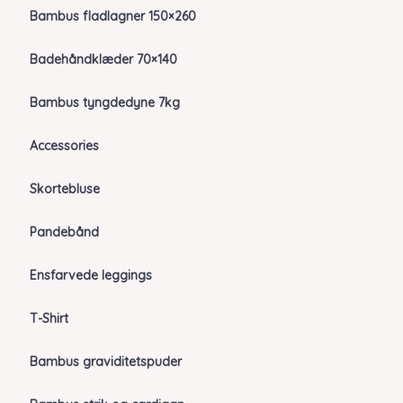
Bambus fladlagner 150×260
Badehåndklæder 70×140
Bambus tyngdedyne 7kg
Accessories
Skortebluse
Pandebånd
Ensfarvede leggings
T-Shirt
Bambus graviditetspuder