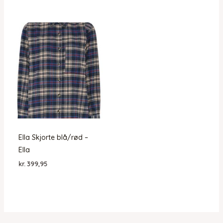
pris
pris
var:
er:
kr. 499,95.
kr. 349,96.
Ella Skjorte blå/rød –
Ella
kr.
399,95