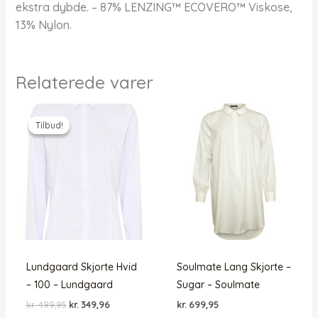
ekstra dybde. – 87% LENZING™ ECOVERO™ Viskose,
13% Nylon.
Relaterede varer
Tilbud!
Tilbud!
Lundgaard Skjorte Hvid
Soulmate Lang Skjorte –
– 100 – Lundgaard
Sugar – Soulmate
Den
Den
kr.
499,95
kr.
349,96
kr.
699,95
oprindelige
aktuelle