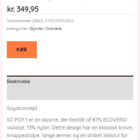
kr.
349,95
Varenummer (SKU):
5715595452886
Kategorier:
Skjorter
,
Overdele
KØB
Beskrivelse
Yderligere information
Soyaconcept
SC-POY 1 er en skjorte, der består af 87% ECOVERO-
viskose, 13% nylon. Dette design har en klassisk krave,
knappestolpe, lange ærmer og en stribet tekstur for