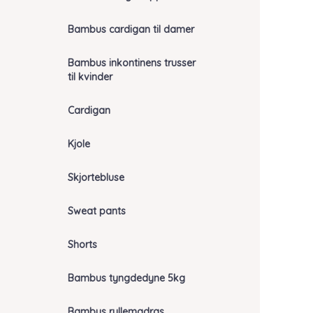
Bambus cardigan til damer
Bambus inkontinens trusser
til kvinder
Cardigan
Kjole
Skjortebluse
Sweat pants
Shorts
Bambus tyngdedyne 5kg
Bambus rullemadras