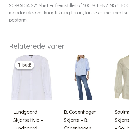
SC-RADIA 221 Shirt er fremstillet af 100 % LENZING™ E
mandarinkrave, knaplukning foran, lange ærmer med s
pasform.
Relaterede varer
Tilbud!
Tilbud!
Lundgaard
B. Copenhagen
Soulm
Skjorte Hvid –
Skjorte – B.
Skjort
Lundgaard
Copenhagen
– Sou