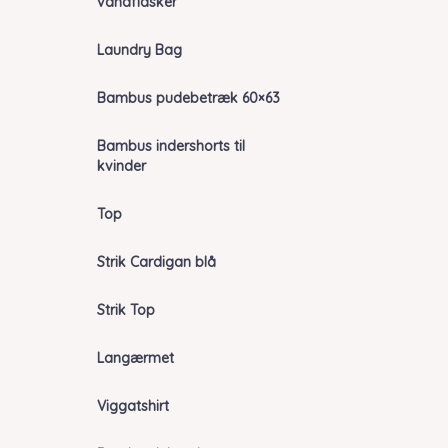
vandflasker
Laundry Bag
Bambus pudebetræk 60×63
Bambus indershorts til
kvinder
Top
Strik Cardigan blå
Strik Top
Langærmet
Viggatshirt