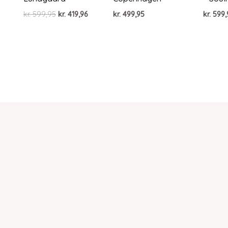
Den
Den
kr.
599,95
kr.
419,96
kr.
499,95
kr.
599,
oprindelige
aktuelle
pris
pris
var:
er:
kr. 599,95.
kr. 419,96.