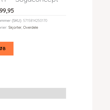
99,95
ummer (SKU):
5715814250170
rier:
Skjorter
,
Overdele
ØB