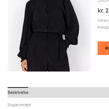
kr.
2
Varen
Katego
K
Beskrivelse
Yderligere information
Soyaconcept