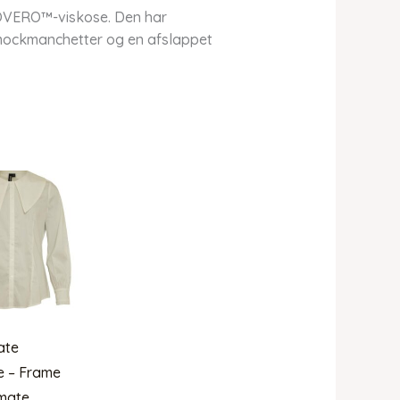
COVERO™-viskose. Den har
mockmanchetter og en afslappet
ate
e – Frame
lmate