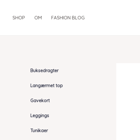
Gå
til
SHOP
OM
FASHION BLOG
indholdet
Buksedragter
Langærmet top
Gavekort
Leggings
Tunikaer