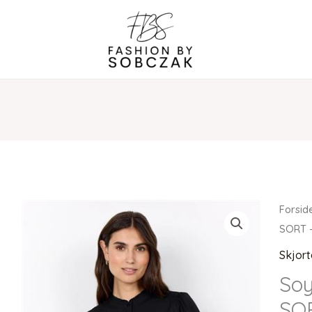
Forsid
SORT 
Skjort
Soy
SO