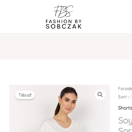
Forsid
Tilbud!
Sort –
Short
Soy
Sor