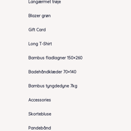
Langærmet trøje
Blazer grøn
Gift Card
Long T-Shirt
Bambus fladlagner 150×260
Badehåndklæder 70×140
Bambus tyngdedyne 7kg
Accessories
Skortebluse
Pandebånd