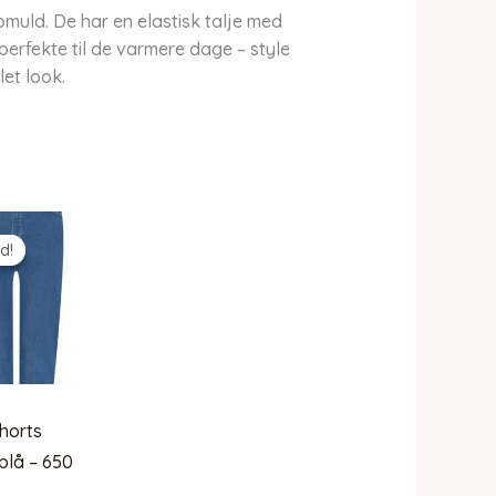
omuld. De har en elastisk talje med
erfekte til de varmere dage – style
et look.
d!
d!
horts
blå – 650