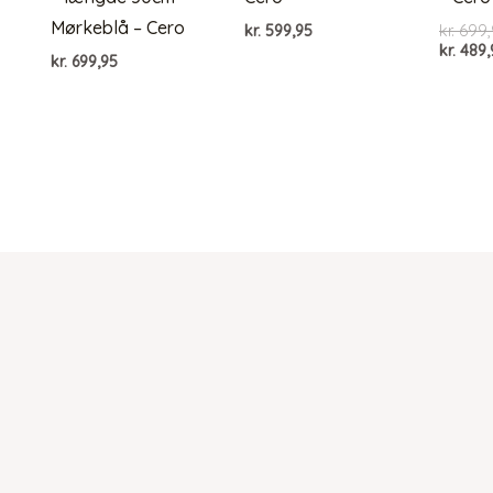
Mørkeblå – Cero
kr.
599,95
kr.
699,
kr.
489,
kr.
699,95