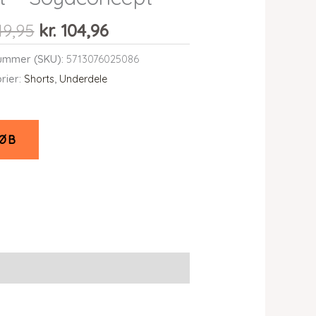
Den
Den
49,95
kr.
104,96
oprindelige
aktuelle
ummer (SKU):
5713076025086
pris
pris
rier:
Shorts
,
Underdele
var:
er:
kr. 149,95.
kr. 104,96.
ØB