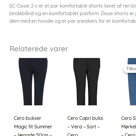
SC-Cissie 2-c er et par komfortable shorts lavet af ren b
bindebånd og en komfortablet pasform. Disse shorts er p
dem med en hoodie og et par sneakers for et komfortabl
Relaterede varer
Tilbu
Tilbu
Cero bukser
Cero Capri buks
Cero S
Magic fit Summer
– Vera – Sort –
Mørke
– længde 50cm –
Cero
– Cero