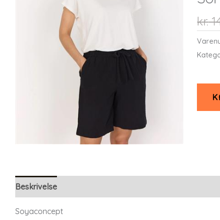
kr.
1
Varen
Katego
K
Beskrivelse
Yderligere information
Soyaconcept