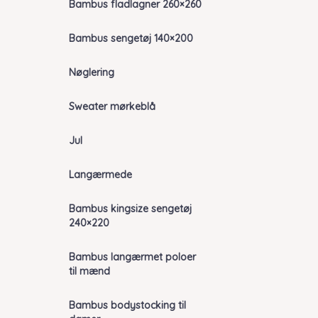
Bambus fladlagner 260×260
Bambus sengetøj 140×200
Nøglering
Sweater mørkeblå
Jul
Langærmede
Bambus kingsize sengetøj
240×220
Bambus langærmet poloer
til mænd
Bambus bodystocking til