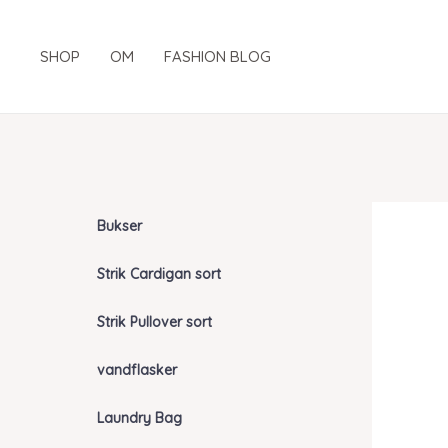
Gå
til
SHOP
OM
FASHION BLOG
indholdet
Bukser
Strik Cardigan sort
Strik Pullover sort
vandflasker
Laundry Bag