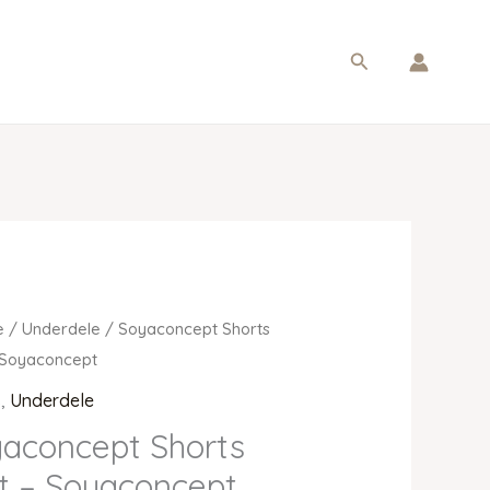
Søg
e
/
Underdele
/ Soyaconcept Shorts
 Soyaconcept
s
,
Underdele
aconcept Shorts
t – Soyaconcept