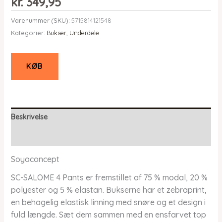
kr.
349,95
Varenummer (SKU):
5715814121548
Kategorier:
Bukser
,
Underdele
KØB
Beskrivelse
Yderligere information
Soyaconcept
SC-SALOME 4 Pants er fremstillet af 75 % modal, 20 %
polyester og 5 % elastan. Bukserne har et zebraprint,
en behagelig elastisk linning med snøre og et design i
fuld længde. Sæt dem sammen med en ensfarvet top