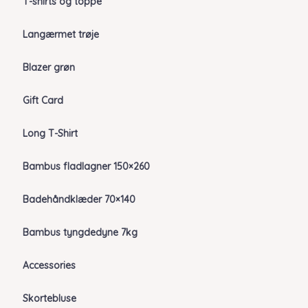
T-shirts og toppe
Langærmet trøje
Blazer grøn
Gift Card
Long T-Shirt
Bambus fladlagner 150×260
Badehåndklæder 70×140
Bambus tyngdedyne 7kg
Accessories
Skortebluse