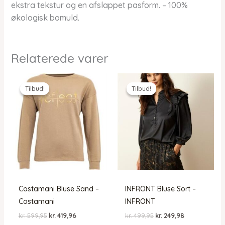
ekstra tekstur og en afslappet pasform. – 100%
økologisk bomuld.
Relaterede varer
Tilbud!
Tilbud!
Tilbud!
Tilbud!
Costamani Bluse Sand –
INFRONT Bluse Sort –
Costamani
INFRONT
Den
Den
Den
Den
kr.
599,95
kr.
419,96
kr.
499,95
kr.
249,98
oprindelige
aktuelle
oprindelige
aktuelle