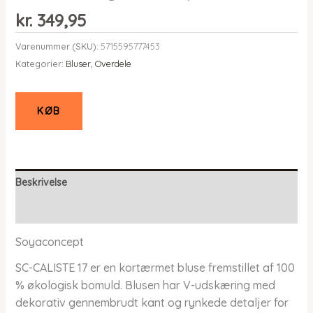
kr.
349,95
Varenummer (SKU):
5715595777453
Kategorier:
Bluser
,
Overdele
KØB
Beskrivelse
Yderligere information
Soyaconcept
SC-CALISTE 17 er en kortærmet bluse fremstillet af 100
% økologisk bomuld. Blusen har V-udskæring med
dekorativ gennembrudt kant og rynkede detaljer for