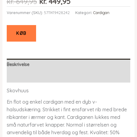
Den
Den
kr.
649,95
kr.
449,95
oprindelige
aktuelle
Varenummer (SKU):
5711419428242
Kategori:
Cardigan
pris
pris
var:
er:
kr. 649,95.
kr. 449,95.
KØB
Beskrivelse
Yderligere information
Skovhuus
En flot og enkel cardigan med en dyb v-
halsudskæring. Strikket i fint ensfarvet rib med brede
ribkanter i ærmer og kant. Cardiganen lukkes med
små naturfarvet knapper. Normal i størrelsen og
anvendelig til både hverdag og fest. Kvalitet: 50%