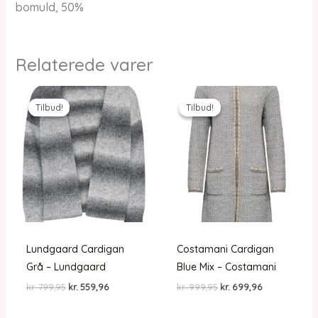
bomuld, 50%
Relaterede varer
Tilbud!
Tilbud!
Tilbud!
Tilbud!
Lundgaard Cardigan
Costamani Cardigan
Grå – Lundgaard
Blue Mix – Costamani
Den
Den
Den
Den
kr.
799,95
kr.
559,96
kr.
999,95
kr.
699,96
oprindelige
aktuelle
oprindelige
aktuelle
pris
pris
pris
pris