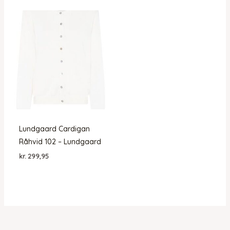
var:
er:
var:
er:
kr. 799,95.
kr. 559,96.
kr. 999,95.
kr. 699,96.
Lundgaard Cardigan
Råhvid 102 – Lundgaard
kr.
299,95