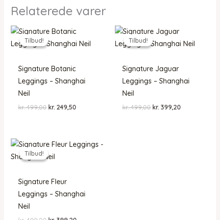
Relaterede varer
Tilbud!
Tilbud!
Tilbud!
Tilbud!
Signature Botanic
Signature Jaguar
Leggings – Shanghai
Leggings – Shanghai
Neil
Neil
Den
Den
Den
Den
kr.
499,00
kr.
249,50
kr.
499,00
kr.
399,20
oprindelige
aktuelle
oprindelige
aktuelle
pris
pris
pris
pris
var:
er:
var:
er:
kr. 499,00.
kr. 249,50.
kr. 499,00.
kr. 399,20.
Tilbud!
Tilbud!
Signature Fleur
Leggings – Shanghai
Neil
Den
Den