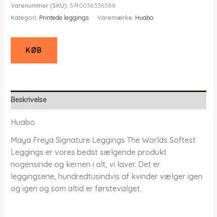
Varenummer (SKU):
5740038338588
pris
pris
Kategori:
Printede leggings
Varemærke:
Huabo
var:
er:
kr. 499,00.
kr. 399,20.
KØB
Beskrivelse
Huabo
Maya Freya Signature Leggings The Worlds Softest
Leggings er vores bedst sælgende produkt
nogensinde og kernen i alt, vi laver. Det er
leggingsene, hundredtusindvis af kvinder vælger igen
og igen og som altid er førstevalget.