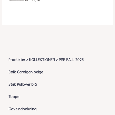
kr.
499,00
kr.
399,20
oprindelige
aktuelle
pris
pris
var:
er:
kr. 499,00.
kr. 399,20.
Produkter > KOLLEKTIONER > PRE FALL 2025
Strik Cardigan beige
Strik Pullover blå
Toppe
Gaveindpakning