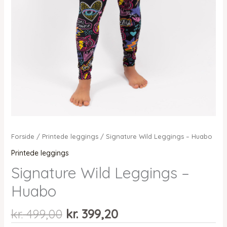
Forside
/
Printede leggings
/ Signature Wild Leggings – Huabo
Printede leggings
Signature Wild Leggings –
Huabo
Den
Den
kr.
499,00
kr.
399,20
oprindelige
aktuelle