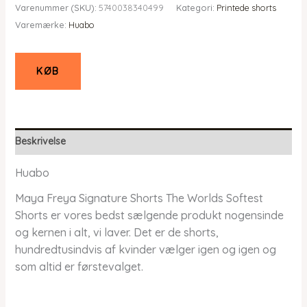
Varenummer (SKU):
5740038340499
Kategori:
Printede shorts
pris
pris
Varemærke:
Huabo
var:
er:
kr. 449,00.
kr. 359,20.
KØB
Beskrivelse
Huabo
Maya Freya Signature Shorts The Worlds Softest
Shorts er vores bedst sælgende produkt nogensinde
og kernen i alt, vi laver. Det er de shorts,
hundredtusindvis af kvinder vælger igen og igen og
som altid er førstevalget.