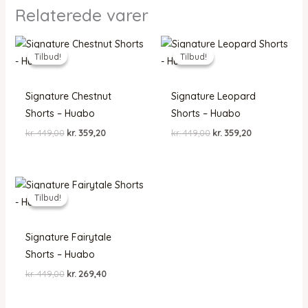
Relaterede varer
Tilbud!
Tilbud!
Tilbud!
Tilbud!
Signature Chestnut
Signature Leopard
Shorts – Huabo
Shorts – Huabo
Den
Den
Den
Den
kr.
449,00
kr.
359,20
kr.
449,00
kr.
359,20
oprindelige
aktuelle
oprindelige
aktuelle
pris
pris
pris
pris
var:
er:
var:
er:
kr. 449,00.
kr. 359,20.
kr. 449,00.
kr. 359,20.
Tilbud!
Tilbud!
Signature Fairytale
Shorts – Huabo
Den
Den
kr.
449,00
kr.
269,40
oprindelige
aktuelle
pris
pris
var:
er: