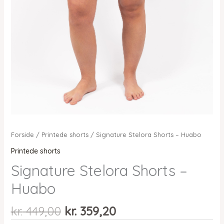
Forside
/
Printede shorts
/ Signature Stelora Shorts – Huabo
Printede shorts
Signature Stelora Shorts –
Huabo
Den
Den
kr.
449,00
kr.
359,20
oprindelige
aktuelle