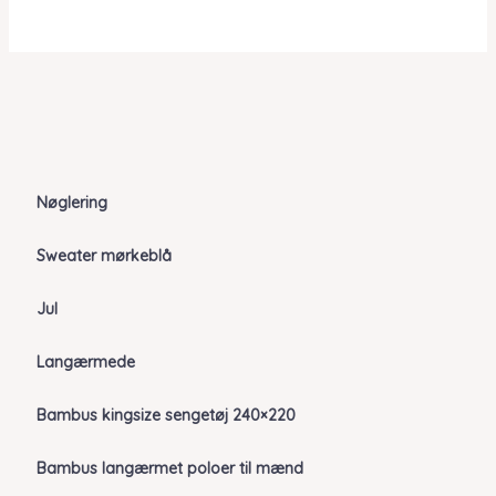
kr. 449,00.
kr. 269,40.
Nøglering
Sweater mørkeblå
Jul
Langærmede
Bambus kingsize sengetøj 240×220
Bambus langærmet poloer til mænd