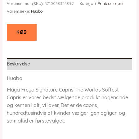
Varenummer (SKU):
5740038325892
Kategori:
Printede capris
pris
pris
Varemærke:
Huabo
var:
er:
kr. 479,00.
kr. 383,20.
KØB
Beskrivelse
Huabo
Maya Freya Signature Capris The Worlds Softest
Capris er vores bedst sælgende produkt nogensinde
og kernen i alt, vi laver. Det er de capris,
hundredtusindvis af kvinder vælger igen og igen og
som altid er førstevalget.