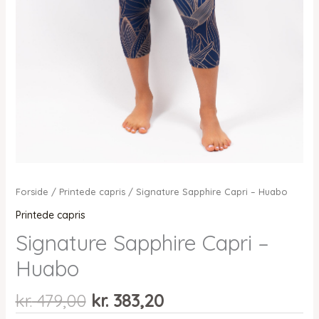
Forside
/
Printede capris
/ Signature Sapphire Capri – Huabo
Printede capris
Signature Sapphire Capri –
Huabo
Den
Den
kr.
479,00
kr.
383,20
oprindelige
aktuelle