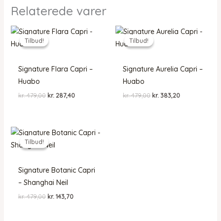
Relaterede varer
Tilbud!
Tilbud!
Tilbud!
Tilbud!
Signature Flara Capri –
Signature Aurelia Capri –
Huabo
Huabo
Den
Den
Den
Den
kr.
479,00
kr.
287,40
kr.
479,00
kr.
383,20
oprindelige
aktuelle
oprindelige
aktuelle
pris
pris
pris
pris
var:
er:
var:
er:
kr. 479,00.
kr. 287,40.
kr. 479,00.
kr. 383,20.
Tilbud!
Tilbud!
Signature Botanic Capri
– Shanghai Neil
Den
Den
kr.
479,00
kr.
143,70
oprindelige
aktuelle
pris
pris
var:
er: