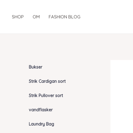
Gå
til
SHOP
OM
FASHION BLOG
indholdet
Bukser
Strik Cardigan sort
Strik Pullover sort
vandflasker
Laundry Bag