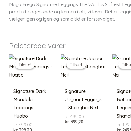
Maya Freya Signature Leggings The Worlds Softest Leg
produkt nogensinde og kernen i alt, vi laver. Det er leg
vælger igen og igen og som altid er førstevalget.
Relaterede varer
Tilbud!
Tilbud!
Tilbud!
Tilbud!
Tilbu
Tilbu
Signature Dark
Signature
Signat
Mandala
Jaguar Leggings
Botani
Leggings –
– Shanghai Neil
Leggin
Huabo
Shangh
Den
kr.
499,00
Den
oprindelige
kr.
399,20
Den
kr.
499,00
kr.
499,
aktuelle
pris
Den
oprindelige
kr.
399,20
kr.
249,