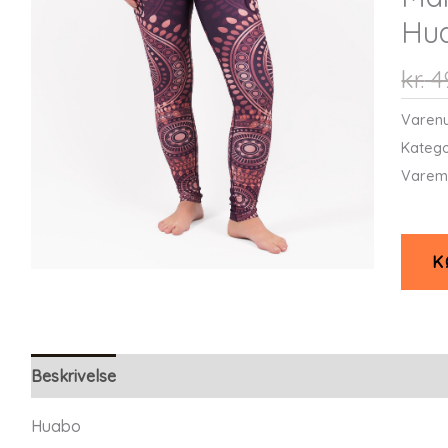
Hu
kr.
4
Varen
Katego
Varem
K
Beskrivelse
Huabo