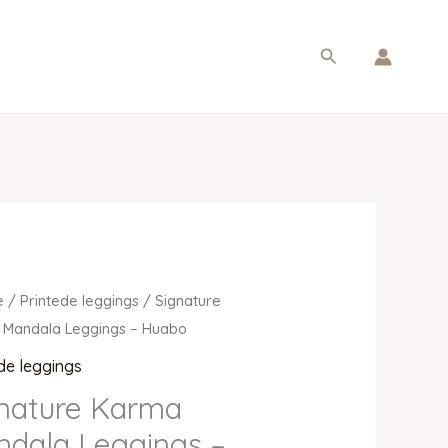
Søg
e
/
Printede leggings
/ Signature
 Mandala Leggings – Huabo
de leggings
nature Karma
dala Leggings –