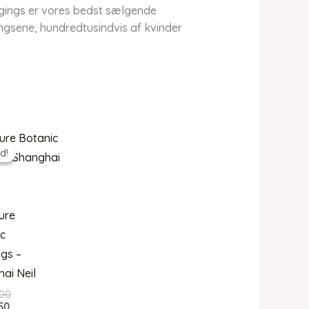
gings er vores bedst sælgende
gingsene, hundredtusindvis af kvinder
d!
d!
ure
c
gs –
ai Neil
Den
00
Den
oprindelige
50