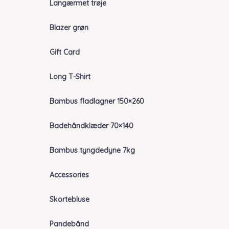
Langærmet trøje
Blazer grøn
Gift Card
Long T-Shirt
Bambus fladlagner 150×260
Badehåndklæder 70×140
Bambus tyngdedyne 7kg
Accessories
Skortebluse
Pandebånd