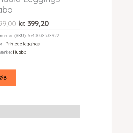
abo
Den
Den
99,00
kr.
399,20
oprindelige
aktuelle
ummer (SKU):
5740038338922
pris
pris
ri:
Printede leggings
var:
er:
ærke:
Huabo
kr. 499,00.
kr. 399,20.
ØB