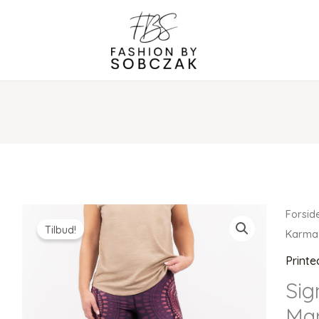
Forsid
Tilbud!
Karma
Printe
Sig
Man