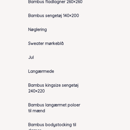
Bambus fladlagner 260×260
Bambus sengetøj 140×200
Nøglering
Sweater mørkeblå
Jul
Langærmede
Bambus kingsize sengetøj
240×220
Bambus langærmet poloer
til mænd
Bambus bodystocking til