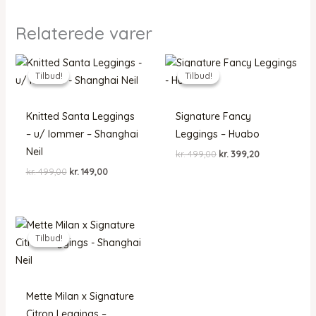
Relaterede varer
Tilbud!
Tilbud!
Tilbud!
Tilbud!
Knitted Santa Leggings
Signature Fancy
– u/ lommer – Shanghai
Leggings – Huabo
Neil
Den
Den
kr.
499,00
kr.
399,20
oprindelige
aktuelle
Den
Den
kr.
499,00
kr.
149,00
pris
pris
oprindelige
aktuelle
var:
er:
pris
pris
kr. 499,00.
kr. 399,20.
var:
er:
kr. 499,00.
kr. 149,00.
Tilbud!
Tilbud!
Mette Milan x Signature
Citron Leggings –