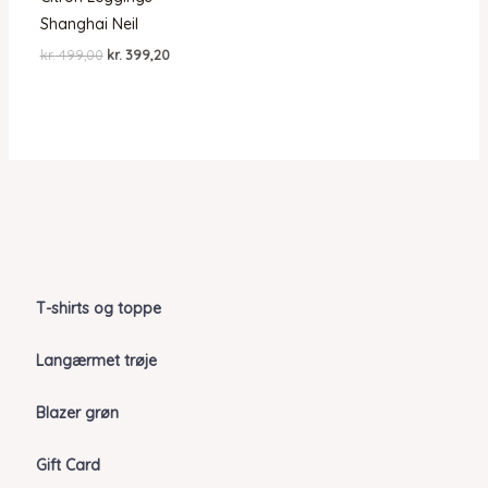
Shanghai Neil
Den
Den
kr.
499,00
kr.
399,20
oprindelige
aktuelle
pris
pris
var:
er:
kr. 499,00.
kr. 399,20.
T-shirts og toppe
Langærmet trøje
Blazer grøn
Gift Card