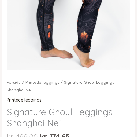
Forside
/
Printede leggings
/ Signature Ghoul Leggings –
Shanghai Neil
Printede leggings
Signature Ghoul Leggings –
Shanghai Neil
Den
Den
kr.
499,00
kr.
174,65