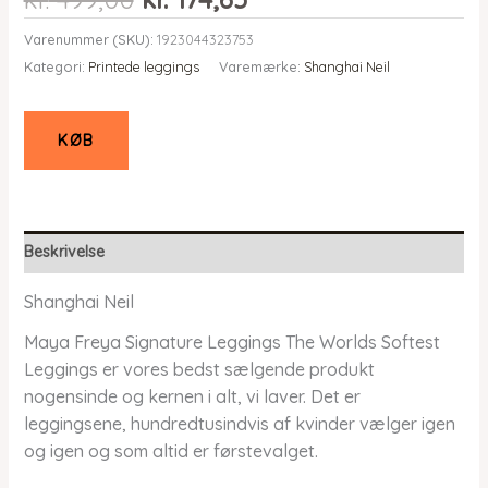
oprindelige
aktuelle
Varenummer (SKU):
1923044323753
pris
pris
Kategori:
Printede leggings
Varemærke:
Shanghai Neil
var:
er:
kr. 499,00.
kr. 174,65.
KØB
Beskrivelse
Shanghai Neil
Maya Freya Signature Leggings The Worlds Softest
Leggings er vores bedst sælgende produkt
nogensinde og kernen i alt, vi laver. Det er
leggingsene, hundredtusindvis af kvinder vælger igen
og igen og som altid er førstevalget.