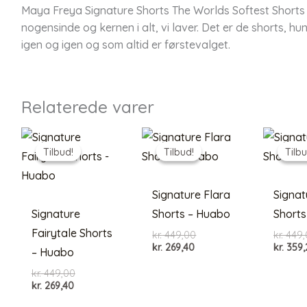
Maya Freya Signature Shorts The Worlds Softest Shorts
nogensinde og kernen i alt, vi laver. Det er de shorts, h
igen og igen og som altid er førstevalget.
Relaterede varer
Tilbud!
Tilbud!
Tilbud!
Tilbud!
Tilbu
Tilbu
Signature Flara
Signat
Signature
Shorts – Huabo
Shorts
Fairytale Shorts
Den
kr.
449,00
kr.
449,
Den
oprindelige
kr.
269,40
kr.
359,
– Huabo
aktuelle
pris
pris
var:
Den
kr.
449,00
er:
kr. 449,00.
Den
oprindelige
kr.
269,40
kr. 269,40.
aktuelle
pris