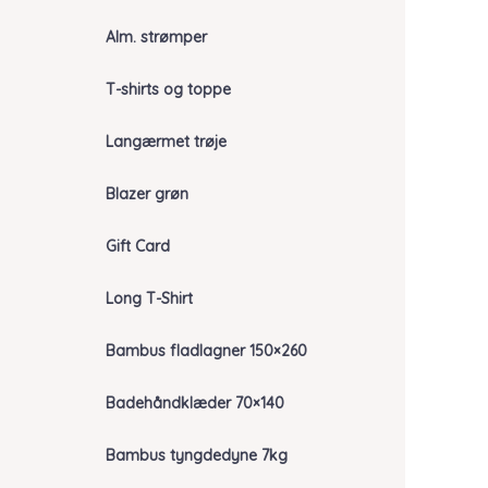
Alm. strømper
T-shirts og toppe
Langærmet trøje
Blazer grøn
Gift Card
Long T-Shirt
Bambus fladlagner 150×260
Badehåndklæder 70×140
Bambus tyngdedyne 7kg