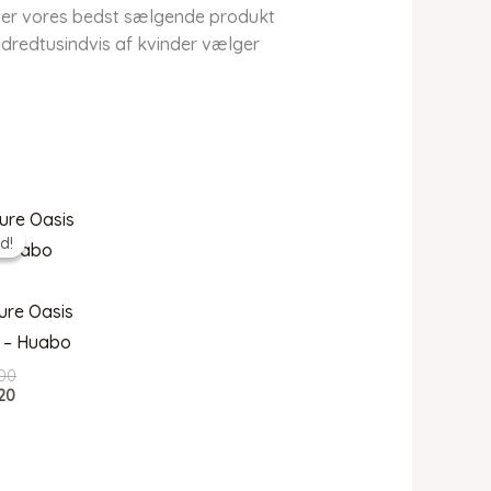
 er vores bedst sælgende produkt
undredtusindvis af kvinder vælger
d!
d!
ure Oasis
 – Huabo
Den
00
Den
oprindelige
20
aktuelle
pris
pris
var:
er:
kr. 449,00.
kr. 359,20.