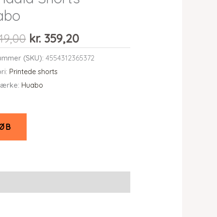
abo
Den
Den
49,00
kr.
359,20
oprindelige
aktuelle
ummer (SKU):
4554312365372
pris
pris
ri:
Printede shorts
var:
er:
ærke:
Huabo
kr. 449,00.
kr. 359,20.
ØB