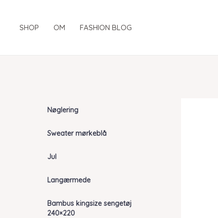
Gå
til
SHOP
OM
FASHION BLOG
indholdet
Nøglering
Sweater mørkeblå
Jul
Langærmede
Bambus kingsize sengetøj
240×220