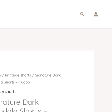
Søg
e
/
Printede shorts
/ Signature Dark
a Shorts – Huabo
de shorts
nature Dark
dala Shorts –