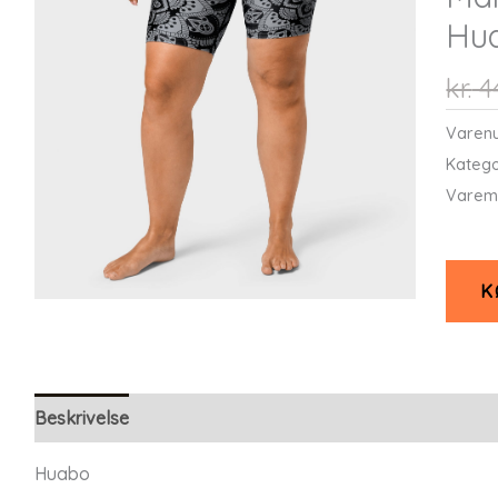
Hu
kr.
4
Varen
Katego
Varem
K
Beskrivelse
Huabo