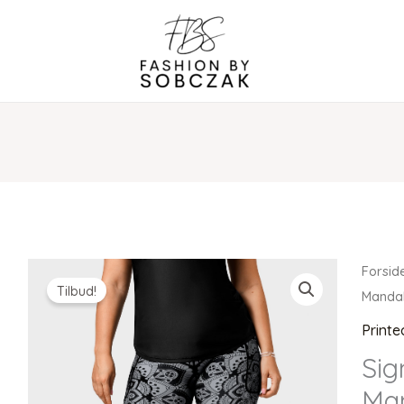
Forsid
Tilbud!
Mandal
Printe
Sig
Man