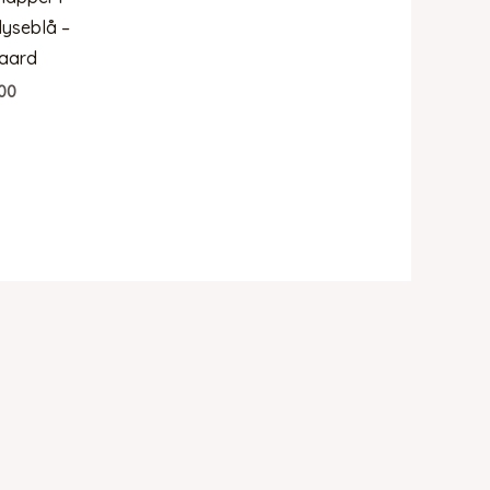
 lyseblå –
aard
00