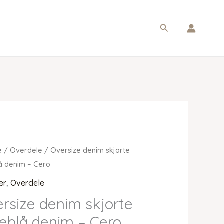
Søg
e
/
Overdele
/ Oversize denim skjorte
å denim – Cero
er
,
Overdele
rsize denim skjorte
eblå denim – Cero