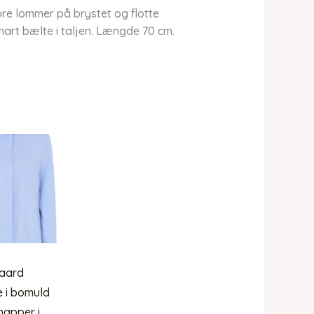
ore lommer på brystet og flotte
mart bælte i taljen. Længde 70 cm.
aard
e i bomuld
apper i