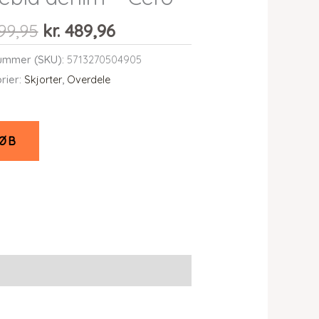
Den
Den
99,95
kr.
489,96
oprindelige
aktuelle
ummer (SKU):
5713270504905
pris
pris
rier:
Skjorter
,
Overdele
var:
er:
kr. 699,95.
kr. 489,96.
ØB