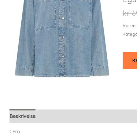
kr.
6
Varen
Katego
K
Beskrivelse
Yderligere information
Cero