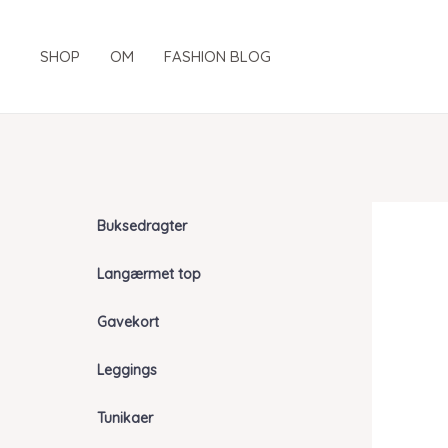
Gå
til
SHOP
OM
FASHION BLOG
indholdet
Buksedragter
Langærmet top
Gavekort
Leggings
Tunikaer