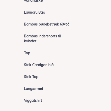
vandflasker
Laundry Bag
Bambus pudebetræk 60×63
Bambus indershorts til
kvinder
Top
Strik Cardigan blå
Strik Top
Langærmet
Viggatshirt