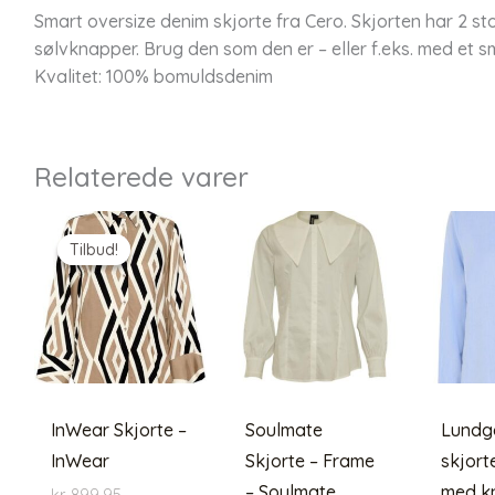
Smart oversize denim skjorte fra Cero. Skjorten har 2 st
sølvknapper. Brug den som den er – eller f.eks. med et s
Kvalitet: 100% bomuldsdenim
Relaterede varer
Tilbud!
Tilbud!
InWear Skjorte –
Soulmate
Lundg
InWear
Skjorte – Frame
skjort
– Soulmate
med kn
Den