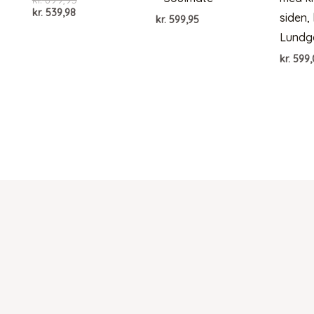
kr.
899,95
Den
oprindelige
kr.
539,98
siden,
kr.
599,95
aktuelle
pris
Lundg
pris
var:
er:
kr. 899,95.
kr.
599,
kr. 539,98.