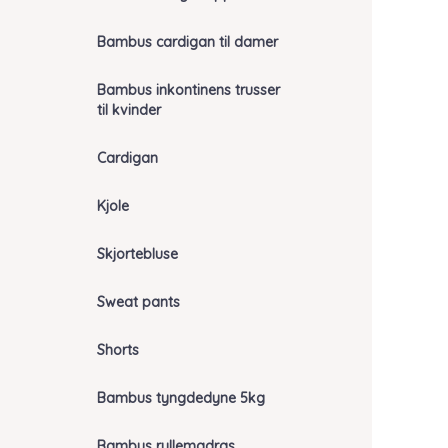
Bambus cardigan til damer
Bambus inkontinens trusser
til kvinder
Cardigan
Kjole
Skjortebluse
Sweat pants
Shorts
Bambus tyngdedyne 5kg
Bambus rullemadras