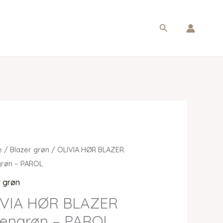
Søg
e
/
Blazer grøn
/ OLIVIA HØR BLAZER
grøn – PAROL
r grøn
IVIA HØR BLAZER
vengrøn – PAROL