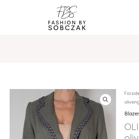
Forsid
oliven
Blaze
OL
oli