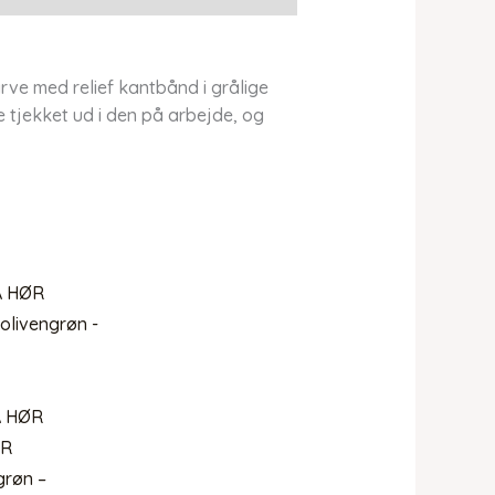
rve med relief kantbånd i grålige
e tjekket ud i den på arbejde, og
A HØR
ER
grøn –