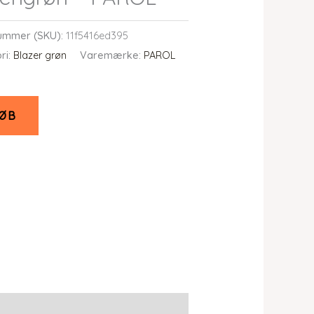
ummer (SKU):
11f5416ed395
ri:
Blazer grøn
Varemærke:
PAROL
ØB