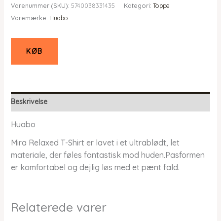
Varenummer (SKU):
5740038331435
Kategori:
Toppe
pris
pris
Varemærke:
Huabo
var:
er:
kr. 279,00.
kr. 195,30.
KØB
Beskrivelse
Huabo
Mira Relaxed T-Shirt er lavet i et ultrablødt, let
materiale, der føles fantastisk mod huden.Pasformen
er komfortabel og dejlig løs med et pænt fald.
Relaterede varer