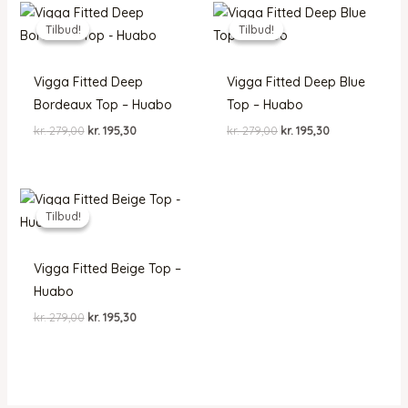
Tilbud!
Tilbud!
Tilbud!
Tilbud!
Vigga Fitted Deep
Vigga Fitted Deep Blue
Bordeaux Top – Huabo
Top – Huabo
Den
Den
Den
Den
kr.
279,00
kr.
195,30
kr.
279,00
kr.
195,30
oprindelige
aktuelle
oprindelige
aktuelle
pris
pris
pris
pris
var:
er:
var:
er:
kr. 279,00.
kr. 195,30.
kr. 279,00.
kr. 195,30.
Tilbud!
Tilbud!
Vigga Fitted Beige Top –
Huabo
Den
Den
kr.
279,00
kr.
195,30
oprindelige
aktuelle
pris
pris
var:
er:
kr. 279,00.
kr. 195,30.