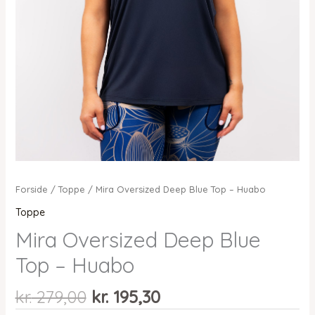
Forside
/
Toppe
/ Mira Oversized Deep Blue Top – Huabo
Toppe
Mira Oversized Deep Blue
Top – Huabo
Den
Den
kr.
279,00
kr.
195,30
oprindelige
aktuelle