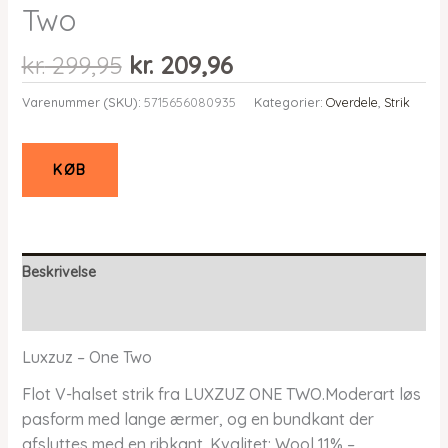
Two
Den
Den
kr.
299,95
kr.
209,96
oprindelige
aktuelle
Varenummer (SKU):
5715656080935
Kategorier:
Overdele
,
Strik
pris
pris
var:
er:
kr. 299,95.
kr. 209,96.
KØB
Beskrivelse
Yderligere information
Luxzuz – One Two
Flot V-halset strik fra LUXZUZ ONE TWO.Moderart løs
pasform med lange ærmer, og en bundkant der
afsluttes med en ribkant. Kvalitet: Wool 11% –