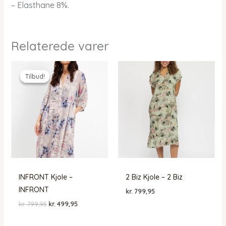
– Elasthane 8%.
Relaterede varer
Tilbud!
Tilbud!
INFRONT Kjole –
2 Biz Kjole – 2 Biz
INFRONT
kr.
799,95
Den
Den
kr.
799,95
kr.
499,95
oprindelige
aktuelle
pris
pris