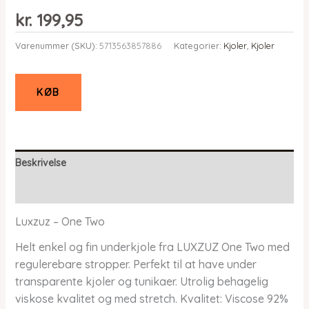
kr.
199,95
Varenummer (SKU):
5713563857886
Kategorier:
Kjoler
,
Kjoler
KØB
Beskrivelse
Yderligere information
Luxzuz – One Two
Helt enkel og fin underkjole fra LUXZUZ One Two med
regulerebare stropper. Perfekt til at have under
transparente kjoler og tunikaer. Utrolig behagelig
viskose kvalitet og med stretch. Kvalitet: Viscose 92%