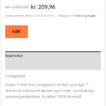
Den
Den
kr.
299,95
kr.
209,96
oprindelige
aktuelle
Varenummer (SKU):
5713270425514
Kategori:
T-shirts og toppe
pris
pris
var:
er:
kr. 299,95.
kr. 209,96.
KØB
Beskrivelse
Yderligere information
Lundgaard
Smart T-shirt fra Lundgaard i en flot cool dye. T-
shirten er med korte ærmer og V-hals. Uundværlig i
sommergarderoben. Kvalitet: 100% Bomuld