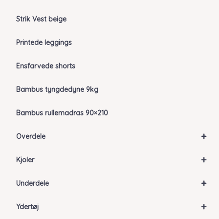
Strik Vest beige
Printede leggings
Ensfarvede shorts
Bambus tyngdedyne 9kg
Bambus rullemadras 90×210
+
Overdele
+
Kjoler
+
Underdele
+
Ydertøj