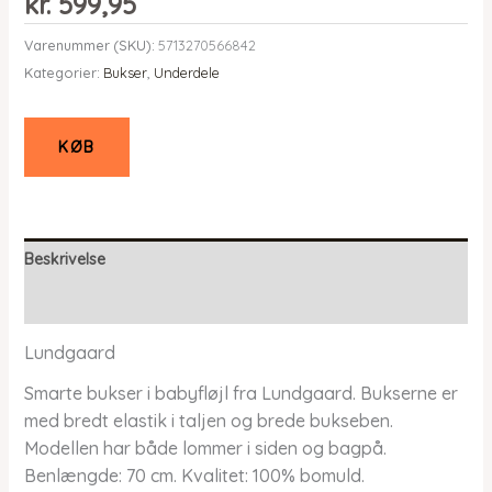
kr.
599,95
Varenummer (SKU):
5713270566842
Kategorier:
Bukser
,
Underdele
KØB
Beskrivelse
Yderligere information
Lundgaard
Smarte bukser i babyfløjl fra Lundgaard. Bukserne er
med bredt elastik i taljen og brede bukseben.
Modellen har både lommer i siden og bagpå.
Benlængde: 70 cm. Kvalitet: 100% bomuld.