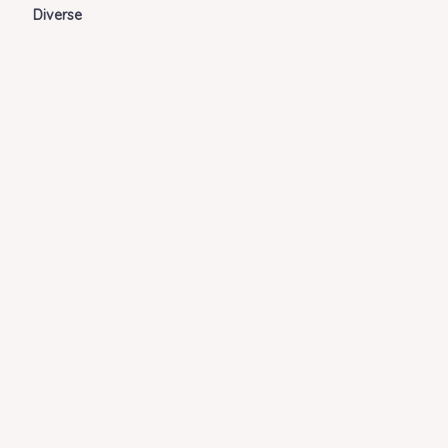
Diverse
Shop
Om
Fashion blog