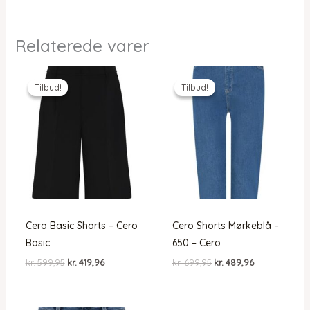
Relaterede varer
Tilbud!
Tilbud!
Tilbud!
Tilbud!
Cero Basic Shorts – Cero
Cero Shorts Mørkeblå –
Basic
650 – Cero
Den
Den
Den
Den
kr.
599,95
kr.
419,96
kr.
699,95
kr.
489,96
oprindelige
aktuelle
oprindelige
aktuelle
pris
pris
pris
pris
var:
er:
var:
er:
kr. 599,95.
kr. 419,96.
kr. 699,95.
kr. 489,96.