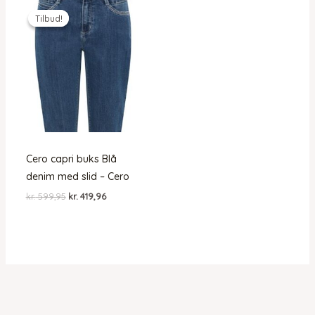
Tilbud!
Tilbud!
Cero capri buks Blå
denim med slid – Cero
Den
Den
kr.
599,95
kr.
419,96
oprindelige
aktuelle
pris
pris
var:
er:
kr. 599,95.
kr. 419,96.