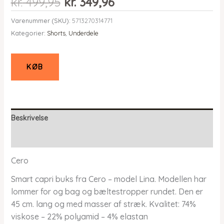
Den
Den
kr.
499,95
kr.
349,96
oprindelige
aktuelle
Varenummer (SKU):
5713270314771
pris
pris
Kategorier:
Shorts
,
Underdele
var:
er:
kr. 499,95.
kr. 349,96.
KØB
Beskrivelse
Yderligere information
Cero
Smart capri buks fra Cero – model Lina. Modellen har
lommer for og bag og bæltestropper rundet. Den er
45 cm. lang og med masser af stræk. Kvalitet: 74%
viskose – 22% polyamid – 4% elastan