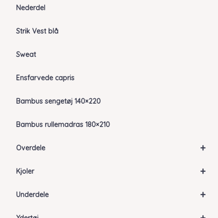
Nederdel
Strik Vest blå
Sweat
Ensfarvede capris
Bambus sengetøj 140×220
Bambus rullemadras 180×210
+
Overdele
+
Kjoler
+
Underdele
+