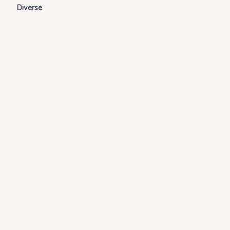
Diverse
Shop
Om
Fashion blog