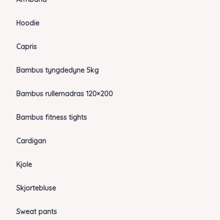
Hoodie
Capris
Bambus tyngdedyne 5kg
Bambus rullemadras 120×200
Bambus fitness tights
Cardigan
Kjole
Skjortebluse
Sweat pants