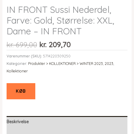
IN FRONT Sussi Nederdel,
Farve: Gold, Størrelse: XXL,
Dame – IN FRONT
Den
Den
kr.
699,00
kr.
209,70
oprindelige
aktuelle
Varenummer (SKU):
5714220309250
pris
pris
Kategorier:
Produkter > KOLLEKTIONER > WINTER 2023
,
2023
,
var:
er:
Kollektioner
kr. 699,00.
kr. 209,70.
KØB
Beskrivelse
Yderligere information