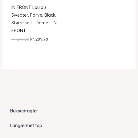
IN FRONT Loulou
Sweater, Farve: Black,
Størrelse: L, Dame – IN
FRONT
Den
Den
kr.
699,00
kr.
209,70
oprindelige
aktuelle
pris
pris
var:
er:
kr. 699,00.
kr. 209,70.
Buksedragter
Langærmet top