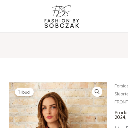
Forsid
Tilbud!
Skjorte
FRON
Produ
2024
,