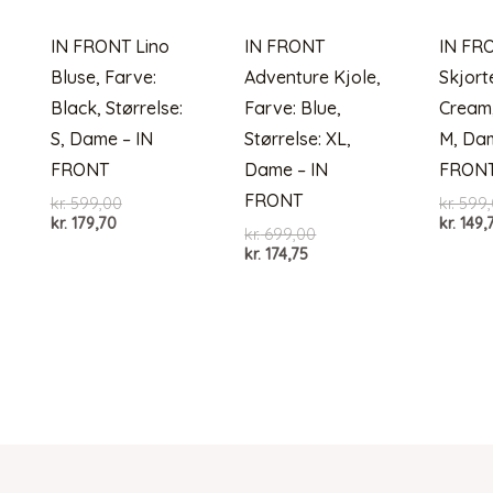
IN FRONT Lino
IN FRONT
IN FR
Bluse, Farve:
Adventure Kjole,
Skjort
Black, Størrelse:
Farve: Blue,
Cream,
S, Dame – IN
Størrelse: XL,
M, Dam
FRONT
Dame – IN
FRON
FRONT
Den
kr.
599,00
kr.
599,
Den
oprindelige
kr.
179,70
kr.
149,
Den
kr.
699,00
aktuelle
pris
Den
oprindelige
kr.
174,75
pris
var:
aktuelle
pris
er:
kr. 599,00.
pris
var:
kr. 179,70.
er:
kr. 699,00.
kr. 174,75.