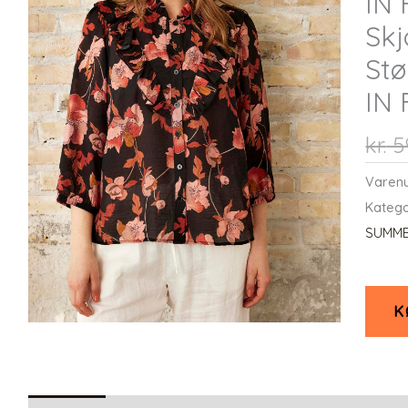
IN
Skj
Stø
IN
kr.
5
Varen
Katego
SUMME
K