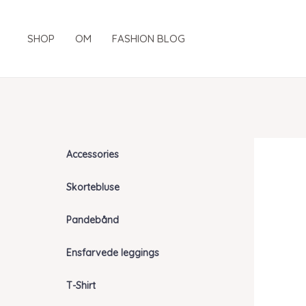
Gå
til
SHOP
OM
FASHION BLOG
indholdet
Accessories
Skortebluse
Pandebånd
Ensfarvede leggings
T-Shirt