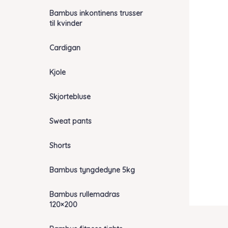
Bambus inkontinens trusser
til kvinder
Cardigan
Kjole
Skjortebluse
Sweat pants
Shorts
Bambus tyngdedyne 5kg
Bambus rullemadras
120×200