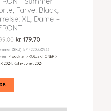
 FRONT Summer
orte, Farve: Black,
rrelse: XL, Dame –
 FRONT
Den
Den
99,00
kr.
179,70
oprindelige
aktuelle
ummer (SKU):
5714220330933
pris
pris
rier:
Produkter > KOLLEKTIONER >
var:
er:
R 2024
,
Kollektioner
,
2024
kr. 599,00.
kr. 179,70.
ØB