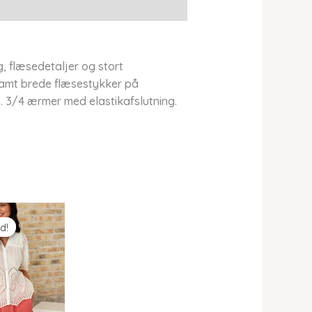
 flæsedetaljer og stort
 samt brede flæsestykker på
. 3/4 ærmer med elastikafslutning.
d!
d!