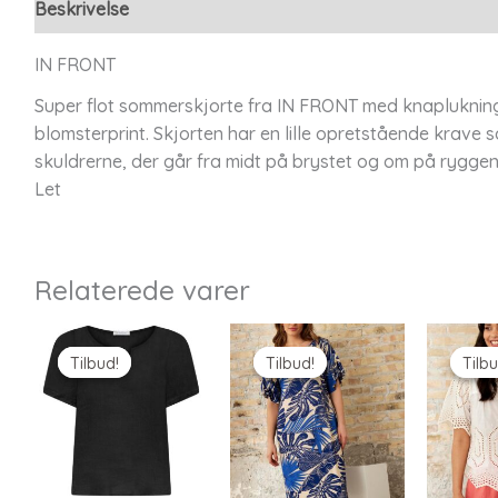
Beskrivelse
Yderligere information
IN FRONT
Super flot sommerskjorte fra IN FRONT med knaplukning,
blomsterprint. Skjorten har en lille opretstående krave
skuldrerne, der går fra midt på brystet og om på ryggen
Let
Relaterede varer
Tilbud!
Tilbud!
Tilbud!
Tilbud!
Tilbu
Tilbu