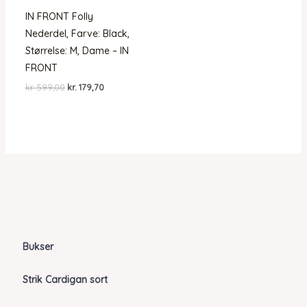
IN FRONT Folly
Nederdel, Farve: Black,
Størrelse: M, Dame – IN
FRONT
Den
Den
kr.
599,00
kr.
179,70
oprindelige
aktuelle
pris
pris
var:
er:
kr. 599,00.
kr. 179,70.
Bukser
Strik Cardigan sort