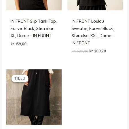
IN FRONT Slip Tank Top,
IN FRONT Loulou
Farve: Black, Størrelse:
Sweater, Farve: Black,
XL, Dame – IN FRONT
Størrelse: XXL, Dame –
IN FRONT
kr.
159,00
Den
Den
kr.
699,00
kr.
209,70
oprindelige
aktuelle
pris
pris
var:
er:
kr. 699,00.
kr. 209,70.
Tilbud!
Tilbud!