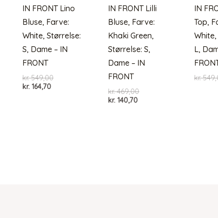
IN FRONT Lino
IN FRONT Lilli
IN FR
Bluse, Farve:
Bluse, Farve:
Top, F
White, Størrelse:
Khaki Green,
White,
S, Dame – IN
Størrelse: S,
L, Dam
FRONT
Dame – IN
FRON
FRONT
Den
kr.
549,00
kr.
549,
Den
oprindelige
kr.
164,70
Den
kr.
469,00
aktuelle
pris
Den
oprindelige
kr.
140,70
pris
var:
aktuelle
pris
er:
kr. 549,00.
pris
var:
kr. 164,70.
er:
kr. 469,00.
kr. 140,70.