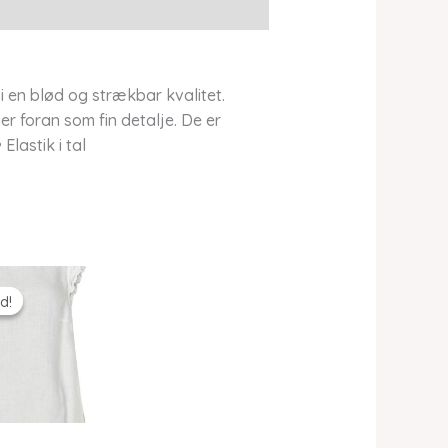
 en blød og strækbar kvalitet.
r foran som fin detalje. De er
Elastik i tal
d!
d!