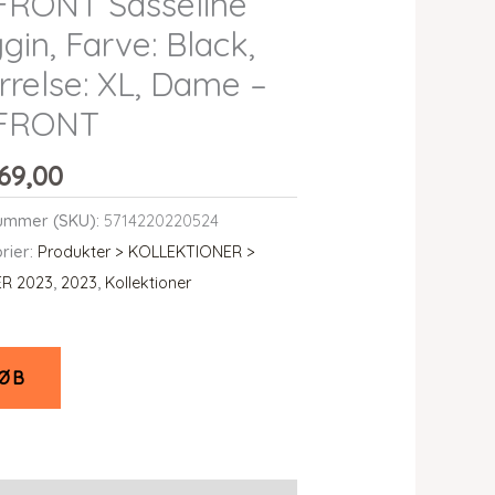
FRONT Sasseline
gin, Farve: Black,
rrelse: XL, Dame –
 FRONT
69,00
ummer (SKU):
5714220220524
rier:
Produkter > KOLLEKTIONER >
R 2023
,
2023
,
Kollektioner
ØB