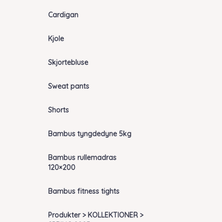
Cardigan
Kjole
Skjortebluse
Sweat pants
Shorts
Bambus tyngdedyne 5kg
Bambus rullemadras
120×200
Bambus fitness tights
Produkter > KOLLEKTIONER >