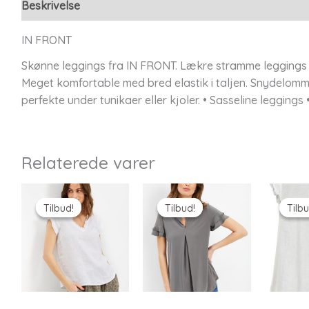
Beskrivelse
Yderligere information
IN FRONT
Skønne leggings fra IN FRONT. Lækre stramme leggings i
Meget komfortable med bred elastik i taljen. Snydelomme
perfekte under tunikaer eller kjoler. • Sasseline leggings • 
Relaterede varer
Tilbud!
Tilbud!
Tilbud!
Tilbud!
Tilbu
Tilbu