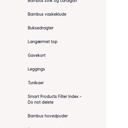
Bambus strik og cardigan
Bambus vaskeklude
Buksedragter
Langærmet top
Gavekort
Leggings
Tunikaer
Smart Products Filter Index –
Do not delete
Bambus hovedpuder