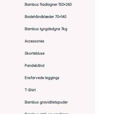
Bambus fladlagner 150×260
Badehåndklæder 70×140
Bambus tyngdedyne 7kg
Accessories
Skortebluse
Pandebånd
Ensfarvede leggings
T-Shirt
Bambus graviditetspuder