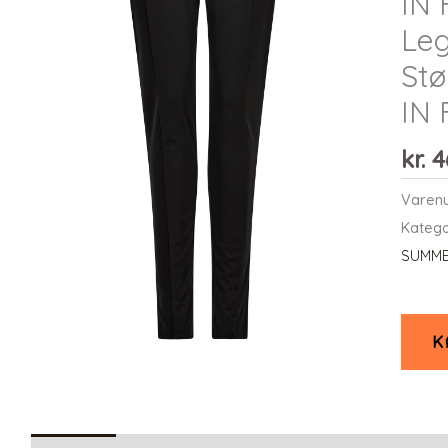
IN 
Leg
Stø
IN
kr.
4
Varen
Katego
SUMME
K