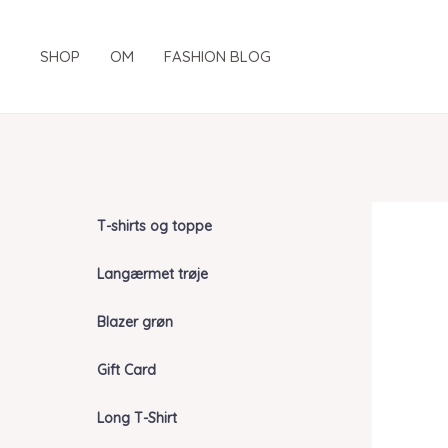
Gå
til
SHOP
OM
FASHION BLOG
indholdet
T-shirts og toppe
Langærmet trøje
Blazer grøn
Gift Card
Long T-Shirt