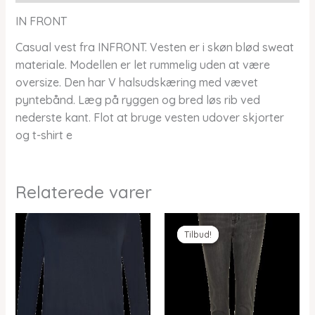
IN FRONT
Casual vest fra INFRONT. Vesten er i skøn blød sweat
materiale. Modellen er let rummelig uden at være
oversize. Den har V halsudskæring med vævet
pyntebånd. Læg på ryggen og bred løs rib ved
nederste kant. Flot at bruge vesten udover skjorter
og t-shirt e
Relaterede varer
Tilbud!
Tilbud!