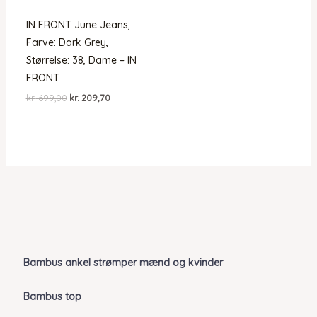
IN FRONT June Jeans,
Farve: Dark Grey,
Størrelse: 38, Dame – IN
FRONT
Den
Den
kr.
699,00
kr.
209,70
oprindelige
aktuelle
pris
pris
var:
er:
kr. 699,00.
kr. 209,70.
Bambus ankel strømper mænd og kvinder
Bambus top