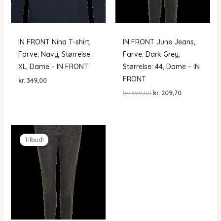
IN FRONT Nina T-shirt,
IN FRONT June Jeans,
Farve: Navy, Størrelse:
Farve: Dark Grey,
XL, Dame – IN FRONT
Størrelse: 44, Dame – IN
FRONT
kr.
349,00
Den
Den
kr.
699,00
kr.
209,70
oprindelige
aktuelle
pris
pris
var:
er:
kr. 699,00.
kr. 209,70.
Tilbud!
Tilbud!