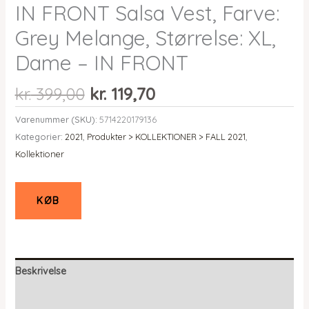
IN FRONT Salsa Vest, Farve:
Grey Melange, Størrelse: XL,
Dame – IN FRONT
Den
Den
kr.
399,00
kr.
119,70
oprindelige
aktuelle
Varenummer (SKU):
5714220179136
pris
pris
Kategorier:
2021
,
Produkter > KOLLEKTIONER > FALL 2021
,
var:
er:
Kollektioner
kr. 399,00.
kr. 119,70.
KØB
Beskrivelse
Yderligere information