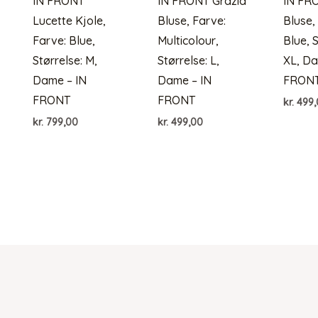
IN FRONT
IN FRONT Grazia
IN FR
Lucette Kjole,
Bluse, Farve:
Bluse,
Farve: Blue,
Multicolour,
Blue, S
Størrelse: M,
Størrelse: L,
XL, Da
Dame – IN
Dame – IN
FRON
FRONT
FRONT
kr.
499,
kr.
799,00
kr.
499,00