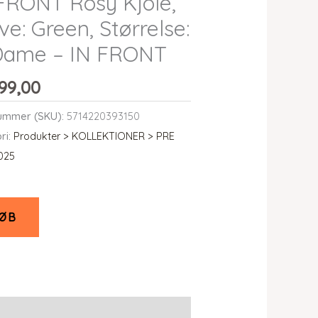
FRONT Rosy Kjole,
ve: Green, Størrelse:
 Dame – IN FRONT
99,00
ummer (SKU):
5714220393150
ri:
Produkter > KOLLEKTIONER > PRE
025
ØB