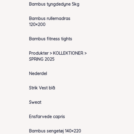
Bambus tyngdedyne 5kg
Bambus rullemadras
120×200
Bambus fitness tights
Produkter > KOLLEKTIONER >
SPRING 2025
Nederdel
Strik Vest blå
Sweat
Ensfarvede capris
Bambus sengetøj 140×220