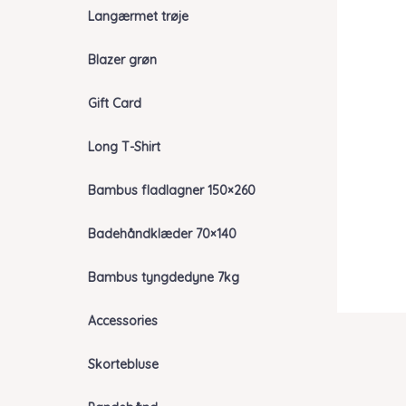
Langærmet trøje
Blazer grøn
Gift Card
Long T-Shirt
Bambus fladlagner 150×260
Badehåndklæder 70×140
Bambus tyngdedyne 7kg
Accessories
Skortebluse