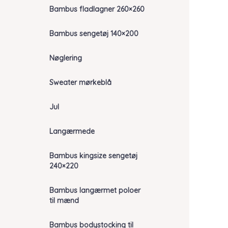
Bambus fladlagner 260×260
Bambus sengetøj 140×200
Nøglering
Sweater mørkeblå
Jul
Langærmede
Bambus kingsize sengetøj
240×220
Bambus langærmet poloer
til mænd
Bambus bodystocking til