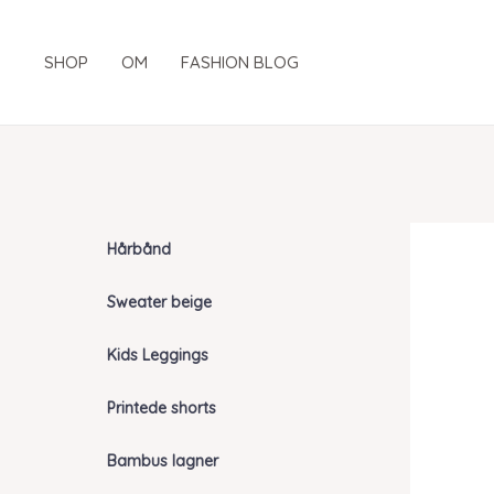
Gå
til
SHOP
OM
FASHION BLOG
indholdet
Hårbånd
Sweater beige
Kids Leggings
Printede shorts
Bambus lagner