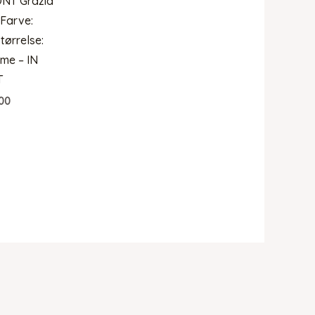
ONT Grazia
 Farve:
tørrelse:
me – IN
T
00