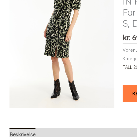
IN 
Far
S,
kr.
6
Varen
Katego
FALL 2
K
Beskrivelse
Yderligere information