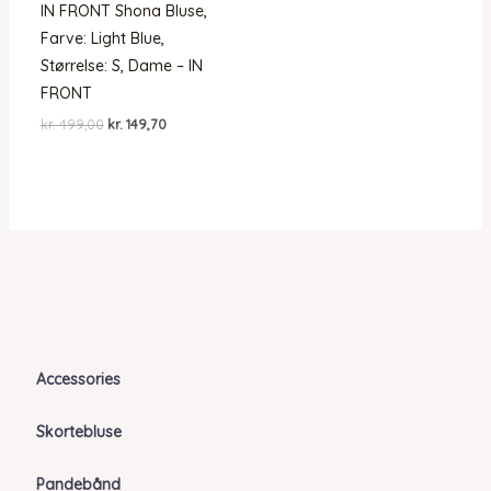
IN FRONT Shona Bluse,
Farve: Light Blue,
Størrelse: S, Dame – IN
FRONT
Den
Den
kr.
499,00
kr.
149,70
oprindelige
aktuelle
pris
pris
var:
er:
kr. 499,00.
kr. 149,70.
Accessories
Skortebluse
Pandebånd