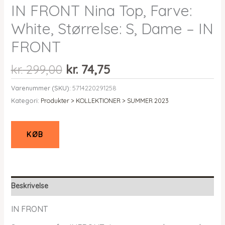
IN FRONT Nina Top, Farve:
White, Størrelse: S, Dame – IN
FRONT
Den
Den
kr.
299,00
kr.
74,75
oprindelige
aktuelle
Varenummer (SKU):
5714220291258
pris
pris
Kategori:
Produkter > KOLLEKTIONER > SUMMER 2023
var:
er:
kr. 299,00.
kr. 74,75.
KØB
Beskrivelse
IN FRONT