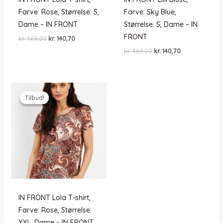
Farve: Rose, Størrelse: S,
Farve: Sky Blue,
Dame – IN FRONT
Størrelse: S, Dame – IN
FRONT
Den
Den
kr.
469,00
kr.
140,70
oprindelige
aktuelle
Den
Den
kr.
469,00
kr.
140,70
pris
pris
oprindelige
aktuelle
var:
er:
pris
pris
kr. 469,00.
kr. 140,70.
var:
er:
kr. 469,00.
kr. 140,70.
Tilbud!
Tilbud!
IN FRONT Lola T-shirt,
Farve: Rose, Størrelse:
XXL, Dame – IN FRONT