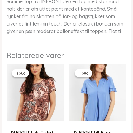
Sommertop fra INFRONT. Jersey top med stor rund
hals der er afsluttet pænt med et kantebånd. Små
rynker fra halskanten på for- og bagstykket som
giver et fint feminin touch. Der er elastik i bunden som
giver en pæn moderat balloneffekt til toppen. Flot ti
Relaterede varer
Tilbud!
Tilbud!
Tilbud!
Tilbud!
IN FRONT Lola T-shirt,
IN FRONT Lilli Bluse,