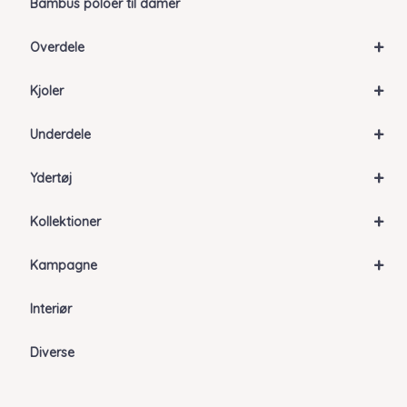
Bambus poloer til damer
+
Overdele
+
Kjoler
+
Underdele
+
Ydertøj
+
Kollektioner
+
Kampagne
Interiør
Diverse