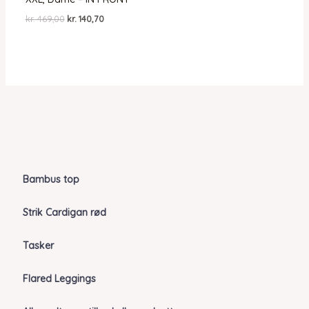
Den
Den
kr.
469,00
kr.
140,70
oprindelige
aktuelle
pris
pris
var:
er:
kr. 469,00.
kr. 140,70.
Bambus top
Strik Cardigan rød
Tasker
Flared Leggings