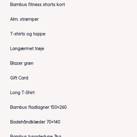
Bambus fitness shorts kort
Alm. strømper
T-shirts og toppe
Langærmet trøje
Blazer grøn
Gift Card
Long T-Shirt
Bambus fladlagner 150×260
Badehåndklæder 70×140
Bambus tyngdedyne 7kg