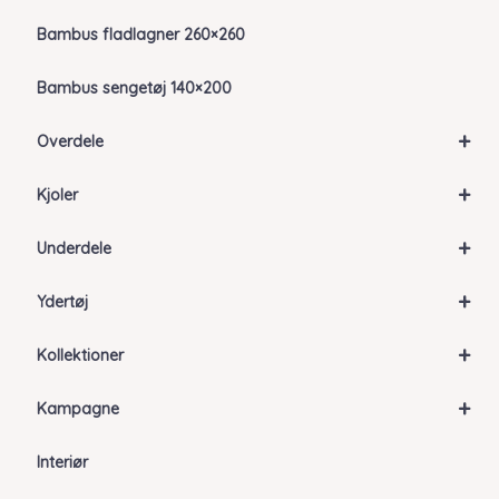
Bambus fladlagner 260×260
Bambus sengetøj 140×200
+
Overdele
+
Kjoler
+
Underdele
+
Ydertøj
+
Kollektioner
+
Kampagne
Interiør