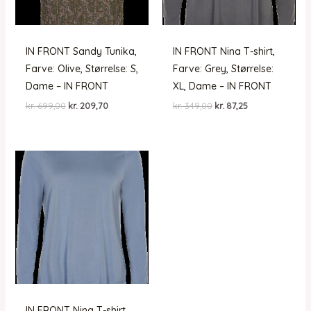
IN FRONT Sandy Tunika,
IN FRONT Nina T-shirt,
Farve: Olive, Størrelse: S,
Farve: Grey, Størrelse:
Dame – IN FRONT
XL, Dame – IN FRONT
Den
Den
Den
Den
kr.
699,00
kr.
209,70
kr.
349,00
kr.
87,25
oprindelige
aktuelle
oprindelige
aktuelle
pris
pris
pris
pris
var:
er:
var:
er:
kr. 699,00.
kr. 209,70.
kr. 349,00.
kr. 87,25.
IN FRONT Nina T-shirt,