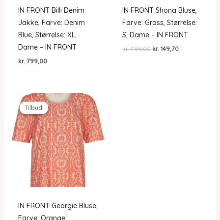
IN FRONT Billi Denim
IN FRONT Shona Bluse,
Jakke, Farve: Denim
Farve: Grass, Størrelse:
Blue, Størrelse: XL,
S, Dame – IN FRONT
Dame – IN FRONT
Den
Den
kr.
499,00
kr.
149,70
oprindelige
aktuelle
kr.
799,00
pris
pris
var:
er:
kr. 499,00.
kr. 149,70.
Tilbud!
Tilbud!
IN FRONT Georgie Bluse,
Farve: Orange,