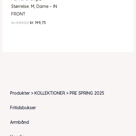
Størrelse: M, Dame – IN
FRONT
Den
Den
kr.
599,00
kr.
149,75
oprindelige
aktuelle
pris
pris
var:
er:
kr. 599,00.
kr. 149,75.
Produkter > KOLLEKTIONER > PRE SPRING 2025
Fritidsbukser
Armbånd