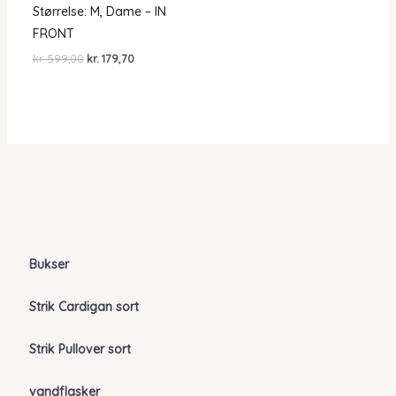
Størrelse: M, Dame – IN
FRONT
Den
Den
kr.
599,00
kr.
179,70
oprindelige
aktuelle
pris
pris
var:
er:
kr. 599,00.
kr. 179,70.
Bukser
Strik Cardigan sort
Strik Pullover sort
vandflasker