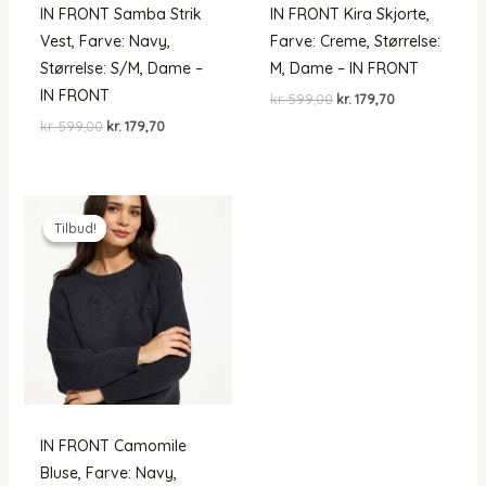
IN FRONT Samba Strik
IN FRONT Kira Skjorte,
Vest, Farve: Navy,
Farve: Creme, Størrelse:
Størrelse: S/M, Dame –
M, Dame – IN FRONT
IN FRONT
Den
Den
kr.
599,00
kr.
179,70
oprindelige
aktuelle
Den
Den
kr.
599,00
kr.
179,70
pris
pris
oprindelige
aktuelle
var:
er:
pris
pris
kr. 599,00.
kr. 179,70.
var:
er:
kr. 599,00.
kr. 179,70.
Tilbud!
Tilbud!
IN FRONT Camomile
Bluse, Farve: Navy,