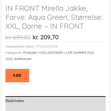
IN FRONT Mirella Jakke,
Farve: Aqua Green, Størrelse:
XXL, Dame – IN FRONT
Den
Den
kr.
699,00
kr.
209,70
oprindelige
aktuelle
Varenummer (SKU):
5714220237539
pris
pris
Kategorier:
Produkter > KOLLEKTIONER > LATE SUMMER 2022
,
var:
er:
2022
,
Kollektioner
kr. 699,00.
kr. 209,70.
KØB
Beskrivelse
Yderligere information