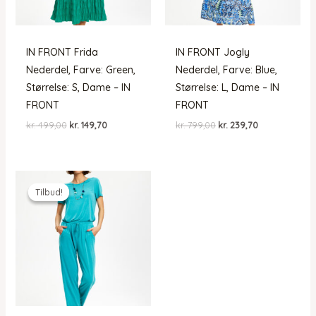
IN FRONT Frida
IN FRONT Jogly
Nederdel, Farve: Green,
Nederdel, Farve: Blue,
Størrelse: S, Dame – IN
Størrelse: L, Dame – IN
FRONT
FRONT
Den
Den
Den
Den
kr.
499,00
kr.
149,70
kr.
799,00
kr.
239,70
oprindelige
aktuelle
oprindelige
aktuelle
pris
pris
pris
pris
var:
er:
var:
er:
kr. 499,00.
kr. 149,70.
kr. 799,00.
kr. 239,70.
Tilbud!
Tilbud!