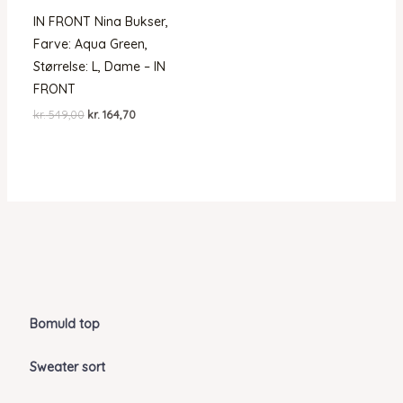
IN FRONT Nina Bukser,
Farve: Aqua Green,
Størrelse: L, Dame – IN
FRONT
Den
Den
kr.
549,00
kr.
164,70
oprindelige
aktuelle
pris
pris
var:
er:
kr. 549,00.
kr. 164,70.
Bomuld top
Sweater sort