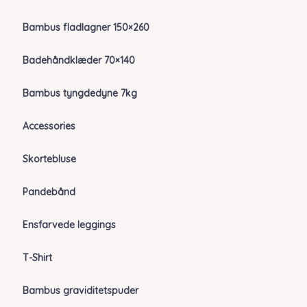
Bambus fladlagner 150×260
Badehåndklæder 70×140
Bambus tyngdedyne 7kg
Accessories
Skortebluse
Pandebånd
Ensfarvede leggings
T-Shirt
Bambus graviditetspuder