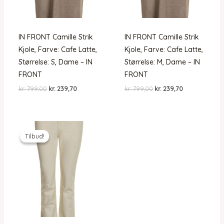
IN FRONT Camille Strik
IN FRONT Camille Strik
Kjole, Farve: Cafe Latte,
Kjole, Farve: Cafe Latte,
Størrelse: S, Dame – IN
Størrelse: M, Dame – IN
FRONT
FRONT
Den
Den
Den
Den
kr.
799,00
kr.
239,70
kr.
799,00
kr.
239,70
oprindelige
aktuelle
oprindelige
aktuelle
pris
pris
pris
pris
var:
er:
var:
er:
kr. 799,00.
kr. 239,70.
kr. 799,00.
kr. 239,70.
Tilbud!
Tilbud!