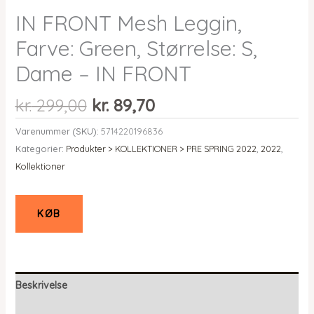
IN FRONT Mesh Leggin,
Farve: Green, Størrelse: S,
Dame – IN FRONT
Den
Den
kr.
299,00
kr.
89,70
oprindelige
aktuelle
Varenummer (SKU):
5714220196836
pris
pris
Kategorier:
Produkter > KOLLEKTIONER > PRE SPRING 2022
,
2022
,
var:
er:
Kollektioner
kr. 299,00.
kr. 89,70.
KØB
Beskrivelse
Yderligere information