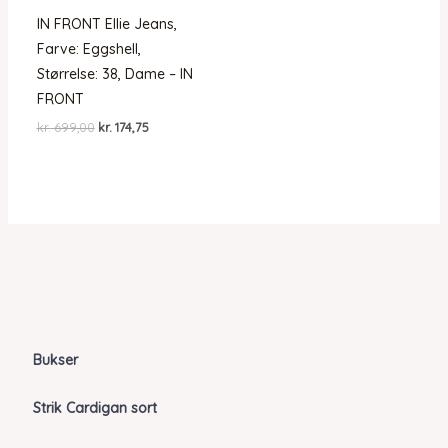
IN FRONT Ellie Jeans,
Farve: Eggshell,
Størrelse: 38, Dame – IN
FRONT
Den
Den
kr.
699,00
kr.
174,75
oprindelige
aktuelle
pris
pris
var:
er:
kr. 699,00.
kr. 174,75.
Bukser
Strik Cardigan sort