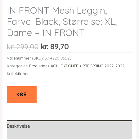
IN FRONT Mesh Leggin,
Farve: Black, Størrelse: XL,
Dame – IN FRONT
Den
Den
kr.
299,00
kr.
89,70
oprindelige
aktuelle
Varenummer (SKU):
5714220195525
pris
pris
Kategorier:
Produkter > KOLLEKTIONER > PRE SPRING 2022
,
2022
,
var:
er:
Kollektioner
kr. 299,00.
kr. 89,70.
KØB
Beskrivelse
Yderligere information