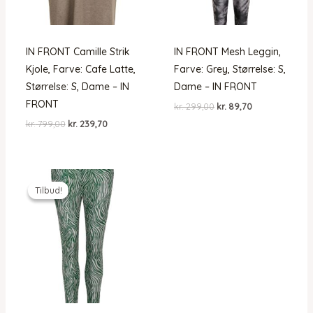
IN FRONT Camille Strik
IN FRONT Mesh Leggin,
Kjole, Farve: Cafe Latte,
Farve: Grey, Størrelse: S,
Størrelse: S, Dame – IN
Dame – IN FRONT
FRONT
Den
Den
kr.
299,00
kr.
89,70
oprindelige
aktuelle
Den
Den
kr.
799,00
kr.
239,70
pris
pris
oprindelige
aktuelle
var:
er:
pris
pris
kr. 299,00.
kr. 89,70.
var:
er:
kr. 799,00.
kr. 239,70.
Tilbud!
Tilbud!