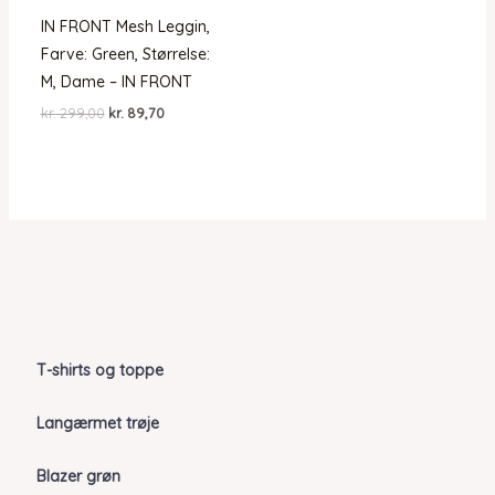
IN FRONT Mesh Leggin,
Farve: Green, Størrelse:
M, Dame – IN FRONT
Den
Den
kr.
299,00
kr.
89,70
oprindelige
aktuelle
pris
pris
var:
er:
kr. 299,00.
kr. 89,70.
T-shirts og toppe
Langærmet trøje
Blazer grøn