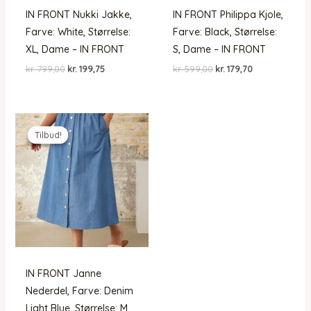
IN FRONT Nukki Jakke,
IN FRONT Philippa Kjole,
Farve: White, Størrelse:
Farve: Black, Størrelse:
XL, Dame – IN FRONT
S, Dame – IN FRONT
Den
Den
Den
Den
kr.
799,00
kr.
199,75
kr.
599,00
kr.
179,70
oprindelige
aktuelle
oprindelige
aktuelle
pris
pris
pris
pris
var:
er:
var:
er:
kr. 799,00.
kr. 199,75.
kr. 599,00.
kr. 179,70.
Tilbud!
Tilbud!
IN FRONT Janne
Nederdel, Farve: Denim
Light Blue, Størrelse: M,