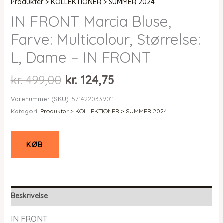
Produkter > KOLLEKTIONER > SUMMER 2024
IN FRONT Marcia Bluse,
Farve: Multicolour, Størrelse:
L, Dame – IN FRONT
Den
Den
kr.
499,00
kr.
124,75
oprindelige
aktuelle
Varenummer (SKU):
5714220339011
pris
pris
Kategori:
Produkter > KOLLEKTIONER > SUMMER 2024
var:
er:
kr. 499,00.
kr. 124,75.
KØB
Beskrivelse
IN FRONT