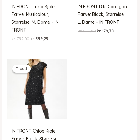
IN FRONT Luzia Kjole,
IN FRONT Rits Cardigan,
Farve: Multicolour,
Farve: Black, Størrelse:
Størrelse: M, Dame – IN
L, Dame – IN FRONT
FRONT
Den
Den
kr.
599,00
kr.
179,70
oprindelige
aktuelle
Den
Den
kr.
799,00
kr.
599,25
pris
pris
oprindelige
aktuelle
var:
er:
pris
pris
kr. 599,00.
kr. 179,70.
var:
er:
kr. 799,00.
kr. 599,25.
Tilbud!
Tilbud!
IN FRONT Chloe Kjole,
Farve: Black, Størrelse: