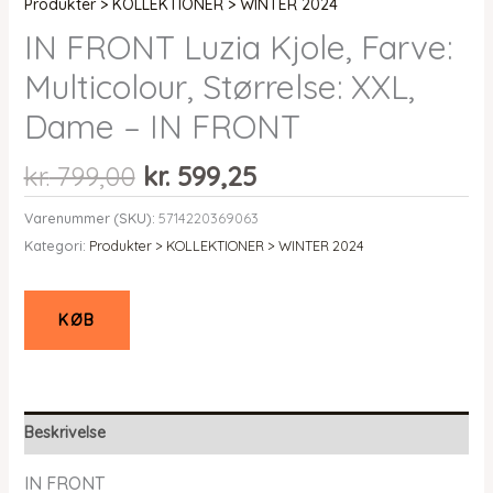
Produkter > KOLLEKTIONER > WINTER 2024
IN FRONT Luzia Kjole, Farve:
Multicolour, Størrelse: XXL,
Dame – IN FRONT
Den
Den
kr.
799,00
kr.
599,25
oprindelige
aktuelle
Varenummer (SKU):
5714220369063
pris
pris
Kategori:
Produkter > KOLLEKTIONER > WINTER 2024
var:
er:
kr. 799,00.
kr. 599,25.
KØB
Beskrivelse
IN FRONT