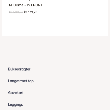
M, Dame – IN FRONT
Den
Den
kr.
599,00
kr.
179,70
oprindelige
aktuelle
pris
pris
var:
er:
kr. 599,00.
kr. 179,70.
Buksedragter
Langærmet top
Gavekort
Leggings